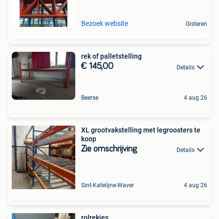
Bezoek website
Gisteren
rek of palletstelling
€ 145,00
Details
Beerse
4 aug 26
XL grootvakstelling met legroosters te
koop
Zie omschrijving
Details
Sint-Katelijne-Waver
4 aug 26
rolrekjes