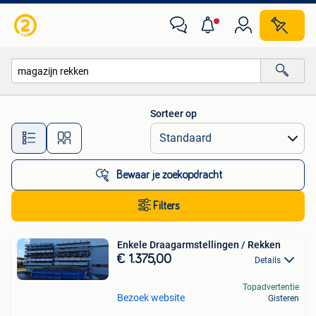
Alle categorieën…
Sorteer op
Alle afstanden…
Bewaar je zoekopdracht
Filters
Enkele Draagarmstellingen / Rekken
€ 1.375,00
Details
Topadvertentie
Bezoek website
Gisteren