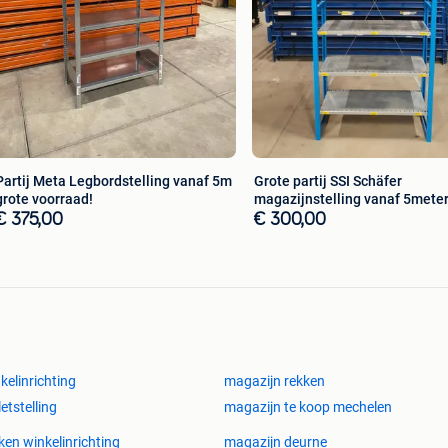
te grootvak stelling. nieuwe magazijnstelling, nieuwe
elling, nieuwemagazijnstellingen,gebruikt mecalux,
inrich, gebruikte jungheinrich, gebruikte jung heinrich,
nrichting, gebruikte magazijn inrichting,
magazijn inrichting, gebruikte breedvakstellingen,
llingen, breedvakstelling, archiefstellingen,
toor inrichting, kantoor inrichtingen
Partij Meta Legbordstelling vanaf 5m
Grote partij SSI Schäfer
grote voorraad!
magazijnstelling vanaf 5meter
€ 375,00
€ 300,00
kelinrichting
magazijn rekken
letstelling
magazijn te koop mechelen
ken winkelinrichting
magazijn deurne