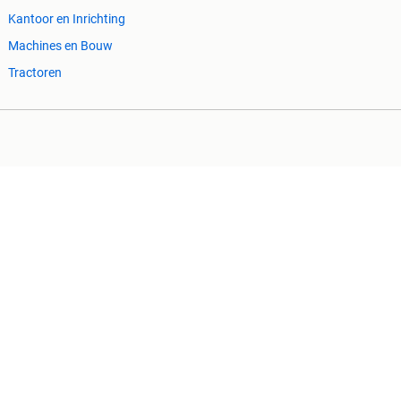
Kantoor en Inrichting
Machines en Bouw
Tractoren
Cookiebeleid
Privacyvoorkeuren
 ontbrekende functionaliteiten op deze site.