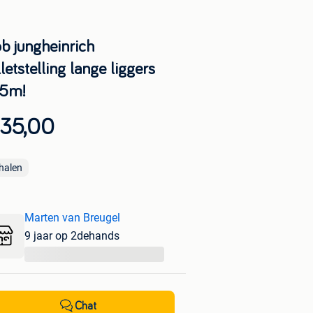
b jungheinrich
letstelling lange liggers
45m!
 35,00
halen
Marten van Breugel
9 jaar op 2dehands
...
Chat