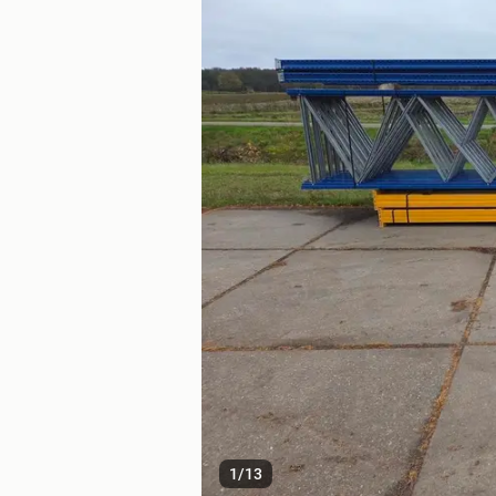
1
/
13