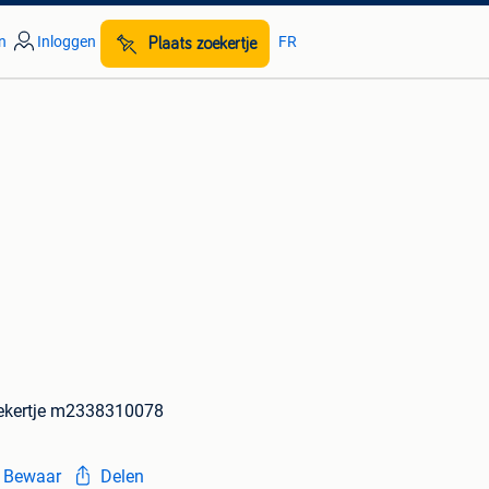
n
Inloggen
FR
Plaats zoekertje
ekertje m2338310078
Bewaar
Delen