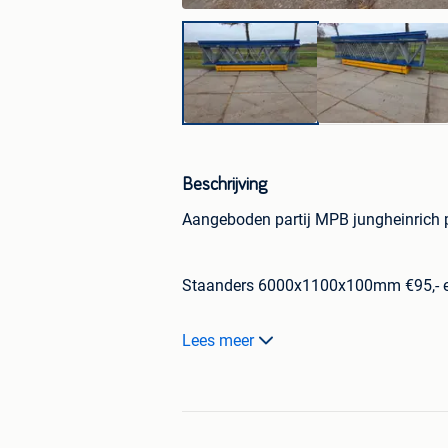
Beschrijving
Aangeboden partij MPB jungheinrich pa
Staanders 6000x1100x100mm €95,- e
Liggers 4450x145x50mm. €35,- ex pst
Lees meer
Liggers 2800x100x50mm €17.50,- ex 
Bezorgen mogelijk in overleg.