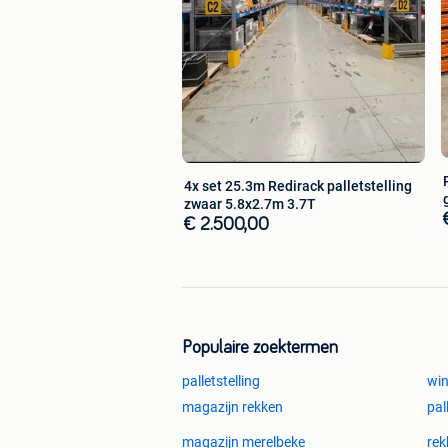
gebruikte grootvak stellingen, gebruik
magazijnstellingen, nieuwemagazijnst
gebruikt jungheinrich, gebruikt jung he
gebruiktemecalux, gebruikte magazijni
gebruiktemagazijninrichting, gebruikte
gebruikte breedvakstelling, breedvakste
archiefstelling, kantoorinrichting, kan
4x set 25.3m Redirack palletstelling
zwaar 5.8x2.7m 3.7T
€ 2.500,00
Populaire zoektermen
palletstelling
win
magazijn rekken
pal
magazijn merelbeke
rek