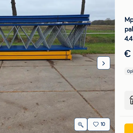
Mp
pal
4.
€
Op
10