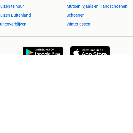
uizen te huur
Mutsen, Sjaals en Handschoenen
uizen Buitenland
Schoenen
uitenverblijven
Winterjassen
esvol
Help en info
Voorwaarden
Privacyverklaring
Over 2dehands
Adevinta
Sitemap
)schade die voortkomt uit het gebruik van deze site, dan wel uit fouten of
Copyright © 2026 Marktplaats B.V. Alle rechten voorbehouden.