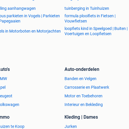
lling aanhangwagen
tuinberging in Tuinhuizen
pus parkieten in Vogels | Parkieten
formula plooifiets in Fietsen |
 Papegaaien
Vouwfietsen
loopfiets kind in Speelgoed | Buiten |
els in Motorboten en Motorjachten
Voertuigen en Loopfietsen
uto's
Auto-onderdelen
BMW
Banden en Velgen
pel
Carrosserie en Plaatwerk
eugeot
Motor en Toebehoren
olkswagen
Interieur en Bekleding
Immo
Kleding | Dames
uizen te Koop
Jurken