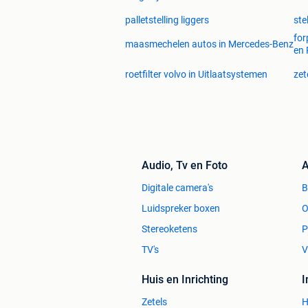
palletstelling liggers
ste
for
maasmechelen autos in Mercedes-Benz
en
roetfilter volvo in Uitlaatsystemen
zet
Audio, Tv en Foto
A
Digitale camera's
Luidspreker boxen
O
Stereoketens
P
TV's
V
Huis en Inrichting
Zetels
H