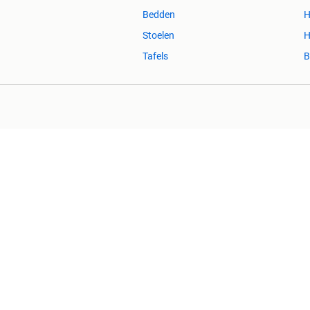
Bedden
H
Stoelen
H
Tafels
B
2dehands Zakelijk
Veilig en Succ
2dehands is niet aansprakelijk voor (gevolg