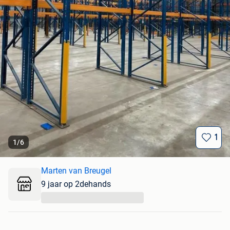
1
1
/
6
Marten van Breugel
9 jaar op 2dehands
...