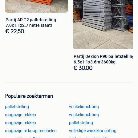
inrijstelling, entresolvloeren, entresolvloer, bordes,
bordessen, hovuma,webshopinrichting gebruikt,
webshopinrichtingen gebruikt, jungheinrich, mecalux, stow,
Partij AR T2 palletstelling
link51, polypal, nedcon, opruimen, goedkoop, korting,
7.0x1.1x2.7 nette staat!
winkel, inrichting webshop, webshop, gebruikt, legbord
€ 22,50
stelling, legbordstellingen, magazijn inrichting, magazijn
inrichtingen, draagarm stelling, draagarmstellingen, pallet
stelling, palletstellingen, draagarmstelling,
palletstelling,grootvakstelling,bandenstelling,legbordstellin
Partij Dexion P90 palletstelling
g, gebruikte magazijnstellingen, gebruikte
6.5x1.1x3.6m 3600kg.
magazijnstelling,gebruikte legbordstellingen,gebruikte
€ 30,00
esmena, gebruikte legbordstelling,gebruikte
grootvakstellingen, gebruikte grootvakstelling,gebruikte
legbordstelling gebruikte legbordstellingen, gebruikte
draagarmstelling, gebruikte draagarmstellingen, gebruikte
Populaire zoektermen
palletstelling, gebruikte palletstellingen, gebruikte
palletstelling
winkelinrichting
magazijnstelling, gebruikte magazijnstellingen, gebruikte
magazijn rekken
winkelinrichting
mecalux, gebruikte nedcon, gebruikte magazijninrichting,
gebruikte magazijninrichtingen,
magazijn rekken
palletstelling
gebruiktemagazijninrichting, gebruiktemagazijnstelling,
magazijn te koop mechelen
volledige winkelinrichting
gebruiktemagazijnstellingen, gebruikte jungheinrich,