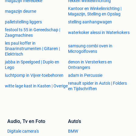
magazijn merelbeke
rekken winkelinrichting
gebruikte hovuma, gebruikte polypal, gebruikte vanommen,
Kantoor en Winkelinrichting |
gebruikte van ommen, gebruikte grootvakstellingen,
magazijn deurne
Magazijn, Stelling en Opslag
gebruikte grootvakstelling, gebruikte grootvak stelling,
palletstelling liggers
stelling aanhangwagen
gebruikte grootvak stellingen, gebruikt magazijn, gebruikt
festool ts 55 in Gereedschap |
magazijnen, gebruikt magazijninchting, gebruikt
waterkoker alessi in Waterkokers
Zaagmachines
magazijninrichtingen, gebruikte magazijn stelling,
les paul koffer in
gebruikte magazijn stellingen, gebruikt stelling, gebruikt
samsung combi oven in
Snaarinstrumenten | Gitaren |
stellingen, gebruikte grootvakstellingen, gebruikte
Microgolfovens
Elektrisch
grootvakstelling, gebruikte grootvak stellingen, gebruikte
jabba in Speelgoed | Duplo en
denon in Versterkers en
grootvak stelling. nieuwe magazijnstelling, nieuwe
Lego
Ontvangers
magazijnstellingen, nieuwemagazijnstelling,
luchtpomp in Vijver-toebehoren
adam in Percussie
nieuwemagazijnstellingen,gebruikt mecalux, gebruikt
renault spider in Auto's | Folders
jungheinrich, gebruikt jung heinrich, gebruikte jungheinrich,
witte lage kast in Kasten | Overige
en Tijdschriften
gebruikte jung heinrich, gebruiktemecalux, gebruikte
magazijninrichting, gebruikte magazijn inrichting,
gebruiktemagazijninrichting, gebruiktemagazijn inrichting,
gebruikte breedvakstellingen, gebruikte breedvakstelling,
breedvakstellingen, breedvakstelling, archiefstellingen,
Audio, Tv en Foto
Auto's
archiefstelling, kantoorinrichting, kantoor inrichting,
kantoor inrichtingen
Digitale camera's
BMW