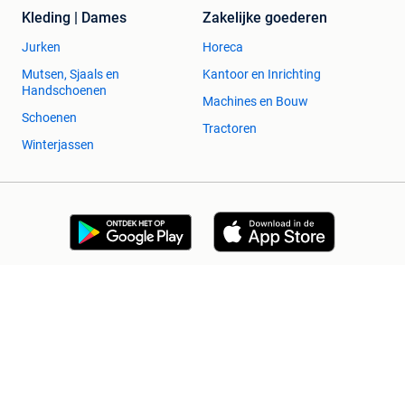
Kleding | Dames
Zakelijke goederen
Jurken
Horeca
Mutsen, Sjaals en
Kantoor en Inrichting
Handschoenen
Machines en Bouw
Schoenen
Tractoren
Winterjassen
2dehands Zakelijk
Veilig en Succesvol
Help en info
Voorwaarden
Privacyverklaring
Cookiebeleid