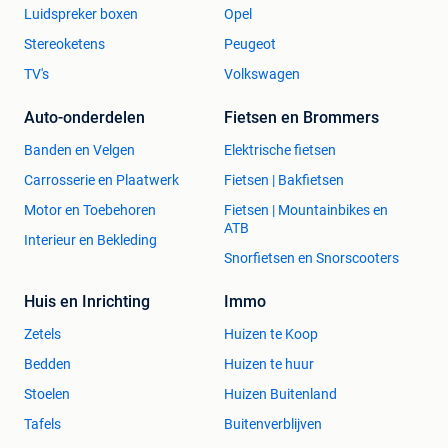
Luidspreker boxen
Opel
Stereoketens
Peugeot
TV's
Volkswagen
Auto-onderdelen
Fietsen en Brommers
Banden en Velgen
Elektrische fietsen
Carrosserie en Plaatwerk
Fietsen | Bakfietsen
Motor en Toebehoren
Fietsen | Mountainbikes en
ATB
Interieur en Bekleding
Snorfietsen en Snorscooters
Huis en Inrichting
Immo
Zetels
Huizen te Koop
Bedden
Huizen te huur
Stoelen
Huizen Buitenland
Tafels
Buitenverblijven