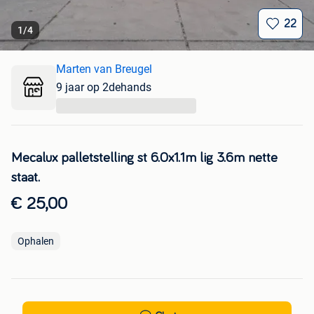
22
1
/
4
Marten van Breugel
9 jaar op 2dehands
...
Mecalux palletstelling st 6.0x1.1m lig 3.6m nette
staat.
€ 25,00
Ophalen