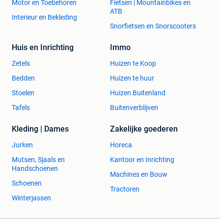
Motor en Toebehoren
Fietsen | Mountainbikes en
ATB
Interieur en Bekleding
Snorfietsen en Snorscooters
Huis en Inrichting
Immo
Zetels
Huizen te Koop
Bedden
Huizen te huur
Stoelen
Huizen Buitenland
Tafels
Buitenverblijven
Kleding | Dames
Zakelijke goederen
Jurken
Horeca
Mutsen, Sjaals en
Kantoor en Inrichting
Handschoenen
Machines en Bouw
Schoenen
Tractoren
Winterjassen