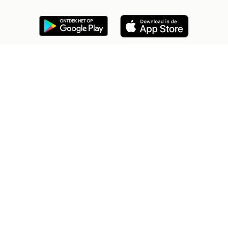
2dehands Zakelijk
Veilig en Succesvol
Help en info
Voorwaarden
Privacyverklaring
Cookiebeleid
Privacyvoorkeuren
Over 2dehands
Adevinta
Sitemap
2dehands is niet aansprakelijk voor (gevolg)schade die voortkomt
uit het gebruik van deze site, dan wel uit fouten of ontbrekende