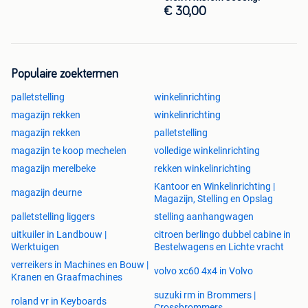
€ 30,00
Populaire zoektermen
palletstelling
winkelinrichting
magazijn rekken
winkelinrichting
magazijn rekken
palletstelling
magazijn te koop mechelen
volledige winkelinrichting
magazijn merelbeke
rekken winkelinrichting
Kantoor en Winkelinrichting |
magazijn deurne
Magazijn, Stelling en Opslag
palletstelling liggers
stelling aanhangwagen
uitkuiler in Landbouw |
citroen berlingo dubbel cabine in
Werktuigen
Bestelwagens en Lichte vracht
verreikers in Machines en Bouw |
volvo xc60 4x4 in Volvo
Kranen en Graafmachines
suzuki rm in Brommers |
roland vr in Keyboards
Crossbrommers