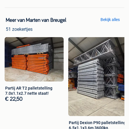
stelling, legbordstellingen, magazijn inrichting, magazijn
inrichtingen, draagarm stelling, draagarmstellingen, pallet
stelling, palletstellingen, draagarmstelling,
palletstelling,grootvakstelling,bandenstelling,legbordstellin
Bekijk alles
Meer van Marten van Breugel
g, gebruikte magazijnstellingen, gebruikte
51 zoekertjes
magazijnstelling,gebruikte legbordstellingen,gebruikte
esmena, gebruikte legbordstelling,gebruikte
grootvakstellingen, gebruikte grootvakstelling,gebruikte
legbordstelling gebruikte legbordstellingen, gebruikte
draagarmstelling, gebruikte draagarmstellingen, gebruikte
palletstelling, gebruikte palletstellingen, gebruikte
magazijnstelling, gebruikte magazijnstellingen, gebruikte
mecalux. gebruikte nedcon, gebruikte magazijninrichting,
gebruikte magazijninrichtingen,
Partij AR T2 palletstelling
gebruiktemagazijninrichting,
7.0x1.1x2.7 nette staat!
€ 22,50
Partij Dexion P90 palletstelling
6.5x1.1x3.6m 3600kg.