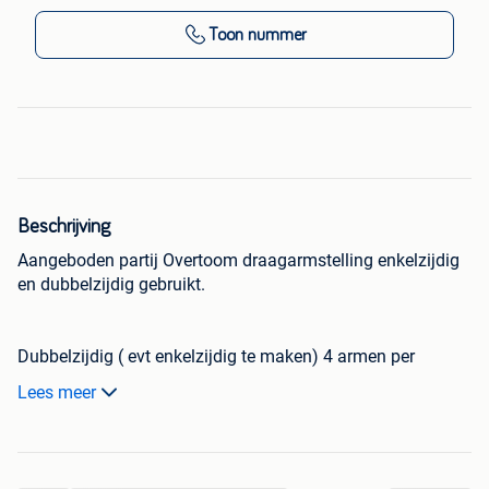
Toon nummer
Beschrijving
Aangeboden partij Overtoom draagarmstelling enkelzijdig
en dubbelzijdig gebruikt.
Dubbelzijdig ( evt enkelzijdig te maken) 4 armen per
staander. €150,- ex per staander.
Lees meer
2250mm hoog
580mm diep
Armen 500mm