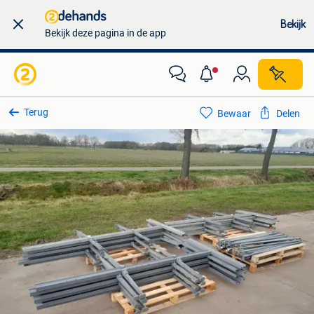
Bekijk
Bekijk deze pagina in de app
Terug
Bewaar
Delen