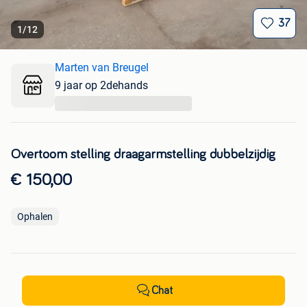
37
1
/
12
Marten van Breugel
9 jaar op 2dehands
...
Overtoom stelling draagarmstelling dubbelzijdig
€ 150,00
Ophalen
Chat