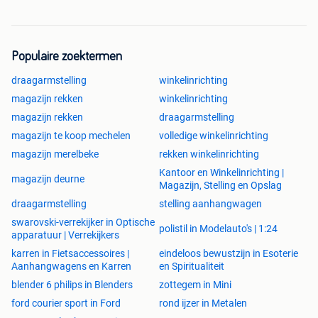
Populaire zoektermen
draagarmstelling
winkelinrichting
magazijn rekken
winkelinrichting
magazijn rekken
draagarmstelling
magazijn te koop mechelen
volledige winkelinrichting
magazijn merelbeke
rekken winkelinrichting
Kantoor en Winkelinrichting |
magazijn deurne
Magazijn, Stelling en Opslag
draagarmstelling
stelling aanhangwagen
swarovski-verrekijker in Optische
polistil in Modelauto's | 1:24
apparatuur | Verrekijkers
karren in Fietsaccessoires |
eindeloos bewustzijn in Esoterie
Aanhangwagens en Karren
en Spiritualiteit
blender 6 philips in Blenders
zottegem in Mini
ford courier sport in Ford
rond ijzer in Metalen