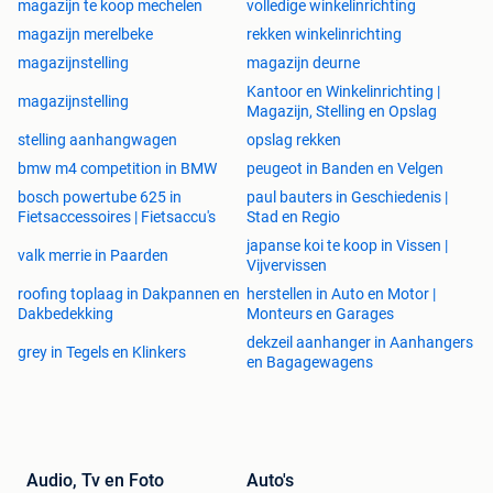
magazijninrichtingen, gebruikte magazijn stelling,
magazijn te koop mechelen
volledige winkelinrichting
gebruikte magazijn stellingen, gebruikt stelling, gebruikt
magazijn merelbeke
rekken winkelinrichting
stellingen, gebruikte grootvakstellingen, gebruikte
magazijnstelling
magazijn deurne
grootvakstelling, gebruikte grootvak stellingen, gebruikte
Kantoor en Winkelinrichting |
grootvak stelling. nieuwe magazijnstelling, nieuwe
magazijnstelling
Magazijn, Stelling en Opslag
magazijnstellingen, nieuwemagazijnstelling,
stelling aanhangwagen
opslag rekken
nieuwemagazijnstellingen,gebruikt mecalux, gebruikt
bmw m4 competition in BMW
peugeot in Banden en Velgen
jungheinrich, gebruikt jung heinrich, gebruikte jungheinrich,
gebruikte jung heinrich, gebruiktemecalux, gebruikte
bosch powertube 625 in
paul bauters in Geschiedenis |
Fietsaccessoires | Fietsaccu's
Stad en Regio
magazijninrichting, gebruikte magazijn inrichting,
gebruiktemagazijninrichting, gebruiktemagazijn inrichting,
japanse koi te koop in Vissen |
valk merrie in Paarden
Vijvervissen
gebruikte breedvakstellingen, gebruikte breedvakstelling,
breedvakstellingen, breedvakstelling, archiefstellingen,
roofing toplaag in Dakpannen en
herstellen in Auto en Motor |
Dakbedekking
Monteurs en Garages
archiefstelling, kantoorinrichting, kantoor inrichting,
kantoor inrichtingen
dekzeil aanhanger in Aanhangers
grey in Tegels en Klinkers
en Bagagewagens
Audio, Tv en Foto
Auto's