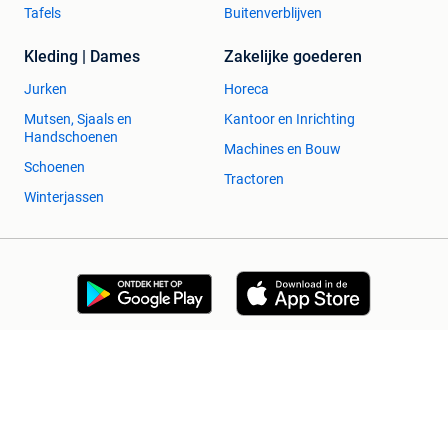
Tafels
Buitenverblijven
Kleding | Dames
Zakelijke goederen
Jurken
Horeca
Mutsen, Sjaals en
Kantoor en Inrichting
Handschoenen
Machines en Bouw
Schoenen
Tractoren
Winterjassen
2dehands Zakelijk
Veilig en Succesvol
Help en info
Voorwaarden