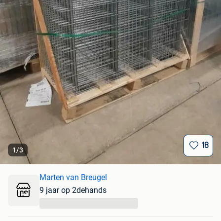
18
1
/
3
Marten van Breugel
9 jaar op 2dehands
...