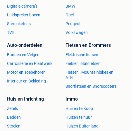
Digitale camera's
BMW
Luidspreker boxen
Opel
Stereoketens
Peugeot
TV's
Volkswagen
Auto-onderdelen
Fietsen en Brommers
Banden en Velgen
Elektrische fietsen
Carrosserie en Plaatwerk
Fietsen | Bakfietsen
Motor en Toebehoren
Fietsen | Mountainbikes en
ATB
Interieur en Bekleding
Snorfietsen en Snorscooters
Huis en Inrichting
Immo
Zetels
Huizen te Koop
Bedden
Huizen te huur
Stoelen
Huizen Buitenland