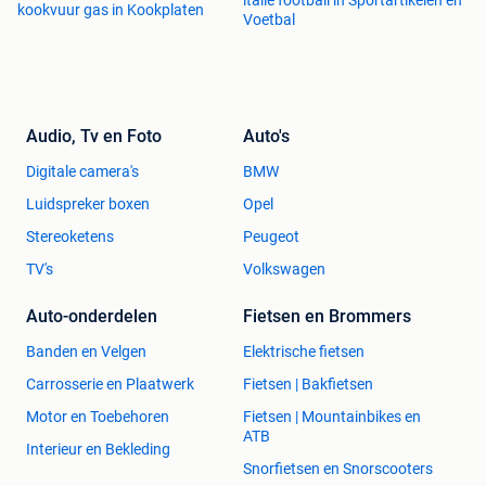
italie football in Sportartikelen en
kookvuur gas in Kookplaten
Voetbal
Audio, Tv en Foto
Auto's
Digitale camera's
BMW
Luidspreker boxen
Opel
Stereoketens
Peugeot
TV's
Volkswagen
Auto-onderdelen
Fietsen en Brommers
Banden en Velgen
Elektrische fietsen
Carrosserie en Plaatwerk
Fietsen | Bakfietsen
Motor en Toebehoren
Fietsen | Mountainbikes en
ATB
Interieur en Bekleding
Snorfietsen en Snorscooters