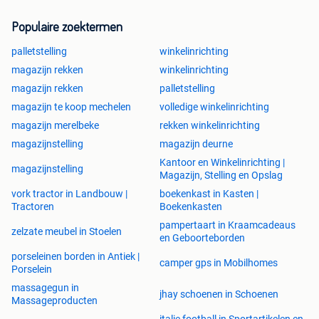
gebruikte grootvakstelling, gebruikte grootvak stelling,
gebruikte grootvak stellingen, gebruikt magazijn, gebruikt
Populaire zoektermen
magazijnen, gebruikt magazijninchting, gebruikt
palletstelling
winkelinrichting
magazijninrichtingen, gebruikte magazijn stelling,
magazijn rekken
winkelinrichting
gebruikte magazijn stellingen, gebruikt stelling, gebruikt
stellingen, gebruikte grootvakstellingen, gebruikte
magazijn rekken
palletstelling
grootvakstelling, gebruikte grootvak stellingen, gebruikte
magazijn te koop mechelen
volledige winkelinrichting
grootvak stelling. nieuwe magazijnstelling, nieuwe
magazijn merelbeke
rekken winkelinrichting
magazijnstellingen, nieuwemagazijnstelling,
magazijnstelling
magazijn deurne
nieuwemagazijnstellingen,gebruikt mecalux, gebruikt
Kantoor en Winkelinrichting |
jungheinrich, gebruikt jung heinrich, gebruikte jungheinrich,
magazijnstelling
Magazijn, Stelling en Opslag
gebruikte jung heinrich, gebruiktemecalux, gebruikte
vork tractor in Landbouw |
boekenkast in Kasten |
magazijninrichting, gebruikte magazijn inrichting,
Tractoren
Boekenkasten
gebruiktemagazijninrichting, gebruiktemagazijn inrichting,
pampertaart in Kraamcadeaus
gebruikte breedvakstellingen, gebruikte breedvakstelling,
zelzate meubel in Stoelen
en Geboorteborden
breedvakstellingen, breedvakstelling, archiefstellingen,
porseleinen borden in Antiek |
archiefstelling, kantoorinrichting, kantoor inrichting,
camper gps in Mobilhomes
Porselein
kantoor inrichtingen
massagegun in
jhay schoenen in Schoenen
Massageproducten