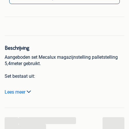
Beschrijving
Aangeboden set Mecalux magazijnstelling palletstelling
5,4meter gebruikt.
Set bestaat uit:
3x staander 3000/3250x1000mm
Lees meer
12x ligger 2600mm draaglast 1500kg.
Compleet met borgpennen.
...
Prijs €375,- ex
...