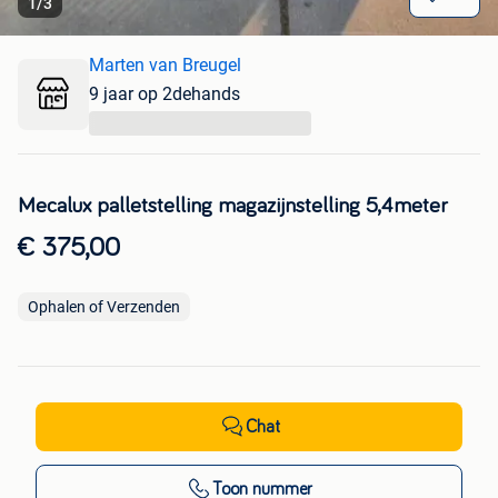
1
/
3
Marten van Breugel
9 jaar op 2dehands
...
Mecalux palletstelling magazijnstelling 5,4meter
€ 375,00
Ophalen of Verzenden
Chat
Toon nummer