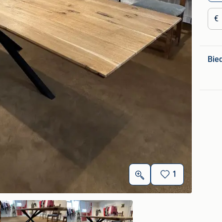
€
Bie
1