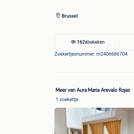
giving it a warm and refined look. It
for a spacious dining area, meeting r
Brussel
It is supported by a black carbon stee
flatpacked. This industrial-style fram
minimalist aesthetic (L160 x W80 x H
162x
bekeken
A durable, stylish, and timeless piece
interior.
Zoekertjesnummer: m2406686704
Meer van Aura Maria Arevalo Rojas
1 zoekertje