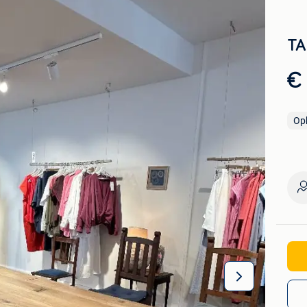
TA
€
Op