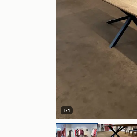
1
/
4