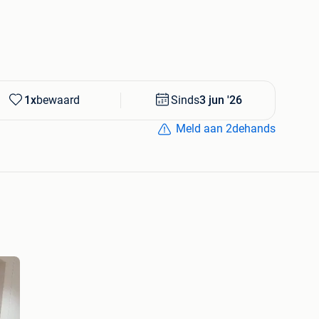
s generous size (L300 x W100 x H4 cm) makes it perfect
oom, or high-end workspace.
l “spider” base (FEET SPIDER 5x5), delivered
e ensures excellent stability while adding a modern,
73 cm).
1x
bewaard
Sinds
3 jun '26
 designed to elevate any professional or residential
Meld aan 2dehands