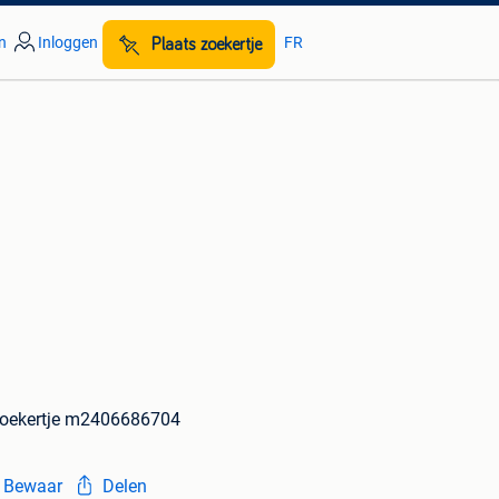
n
Inloggen
FR
Plaats zoekertje
oekertje m2406686704
Bewaar
Delen