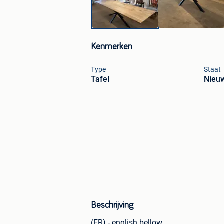
Kenmerken
Type
Staat
Tafel
Nieuw
Beschrijving
(FR) - english bellow