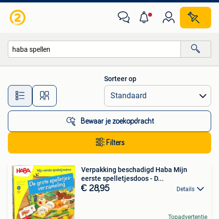
Alle categorieën…
Sorteer op
Alle afstanden…
Bewaar je zoekopdracht
Filters
Verpakking beschadigd Haba Mijn
eerste spelletjesdoos - D...
€ 28,95
Details
Topadvertentie