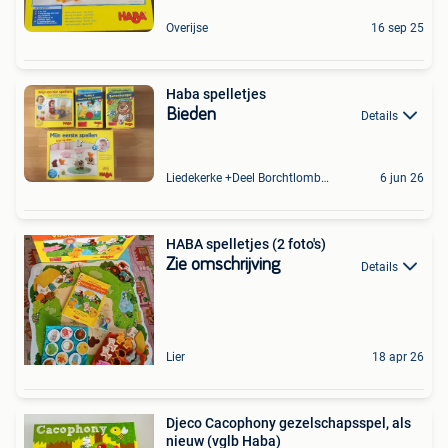
Overijse
16 sep 25
Haba spelletjes
Bieden
Details
Liedekerke +Deel Borchtlombeek
6 jun 26
HABA spelletjes (2 foto's)
Zie omschrijving
Details
Lier
18 apr 26
Djeco Cacophony gezelschapsspel, als
nieuw (vglb Haba)