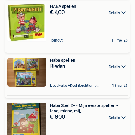
HABA spellen
€ 4,00
Details
Torhout
11 mei 26
Haba spellen
Bieden
Details
Liedekerke +Deel Borchtlombeek
18 apr 26
Haba Spel 2+ - Mijn eerste spellen -
Iene, miene, mij,...
€ 8,00
Details