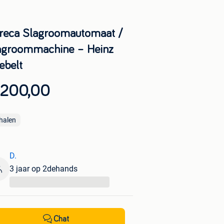
reca Slagroomautomaat /
agroommachine – Heinz
ebelt
 200,00
halen
D.
3 jaar op 2dehands
...
Chat