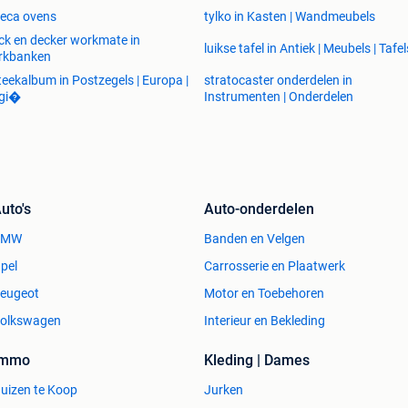
eca ovens
tylko in Kasten | Wandmeubels
ck en decker workmate in
luikse tafel in Antiek | Meubels | Tafel
rkbanken
teekalbum in Postzegels | Europa |
stratocaster onderdelen in
lgi�
Instrumenten | Onderdelen
uto's
Auto-onderdelen
BMW
Banden en Velgen
pel
Carrosserie en Plaatwerk
eugeot
Motor en Toebehoren
olkswagen
Interieur en Bekleding
Immo
Kleding | Dames
uizen te Koop
Jurken