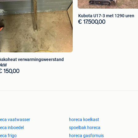
Kubota U17-3 met 1290 uren
€ 17.500,00
Askoheat verwarmingsweerstand
9kW
€ 150,00
eca vaatwasser
horeca koelkast
eca inboedel
spoelbak horeca
eca frigo
horeca gasfornuis