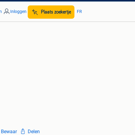
n
Inloggen
FR
Plaats zoekertje
Bewaar
Delen