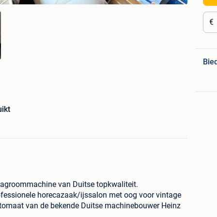
€
Bie
ikt
slagroommachine van Duitse topkwaliteit.
rofessionele horecazaak/ijssalon met oog voor vintage
automaat van de bekende Duitse machinebouwer Heinz