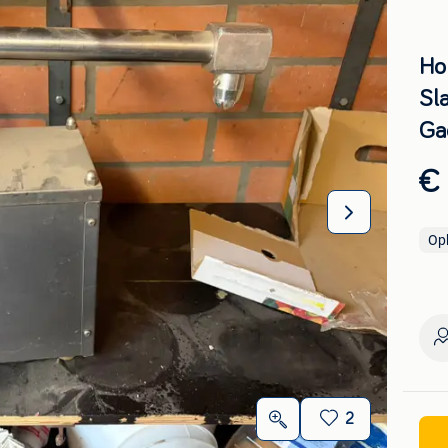
Ho
Sl
Ga
€
Op
2