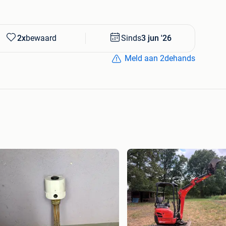
2x
bewaard
Sinds
3 jun '26
Meld aan 2dehands