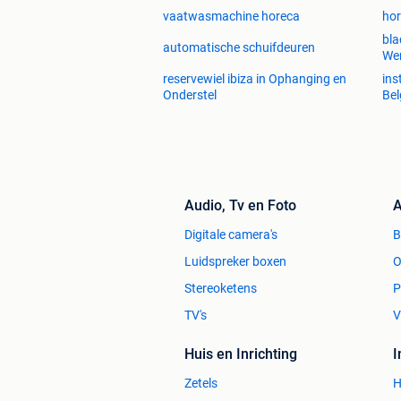
vaatwasmachine horeca
hor
bla
automatische schuifdeuren
We
reservewiel ibiza in Ophanging en
ins
Onderstel
Be
Audio, Tv en Foto
A
Digitale camera's
Luidspreker boxen
O
Stereoketens
P
TV's
V
Huis en Inrichting
Zetels
H