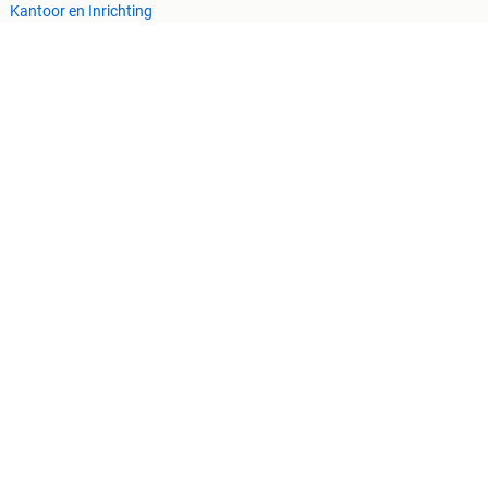
Kantoor en Inrichting
Machines en Bouw
Tractoren
Cookiebeleid
Privacyvoorkeuren
 ontbrekende functionaliteiten op deze site.