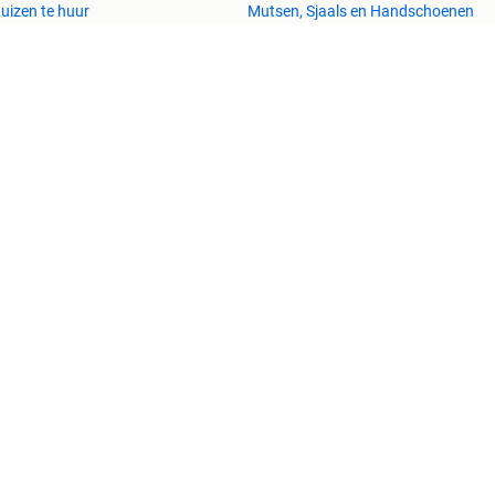
uizen te huur
Mutsen, Sjaals en Handschoenen
uizen Buitenland
Schoenen
uitenverblijven
Winterjassen
esvol
Help en info
Voorwaarden
Privacyverklaring
Over 2dehands
Adevinta
Sitemap
)schade die voortkomt uit het gebruik van deze site, dan wel uit fouten of
Copyright © 2026 Marktplaats B.V. Alle rechten voorbehouden.