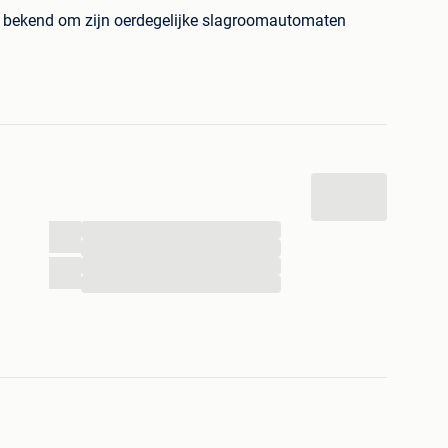
d bekend om zijn oerdegelijke slagroomautomaten
pacte model is volledig opgebouwd uit zwaar roestvrij
andaard is voor hygiëne en duurzaamheid.
...
...
...
...