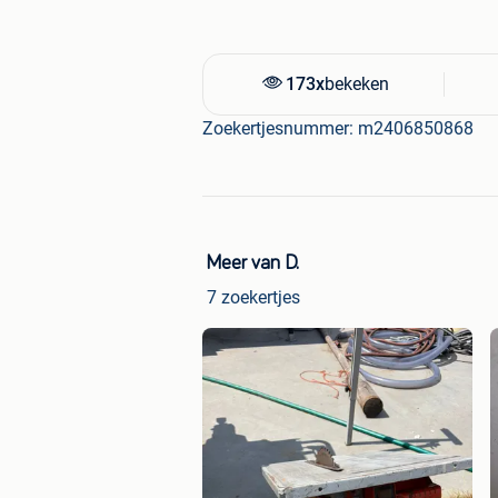
173x
bekeken
Zoekertjesnummer: m2406850868
Meer van D.
7 zoekertjes