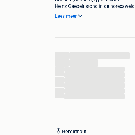
Heinz Gaebelt stond in de horecawel
(zoals de Fortuna-Aeromatic). Dit com
Lees meer
staal (RVS), wat destijds én nu de st
...
...
...
...
...
...
...
...
Herenthout