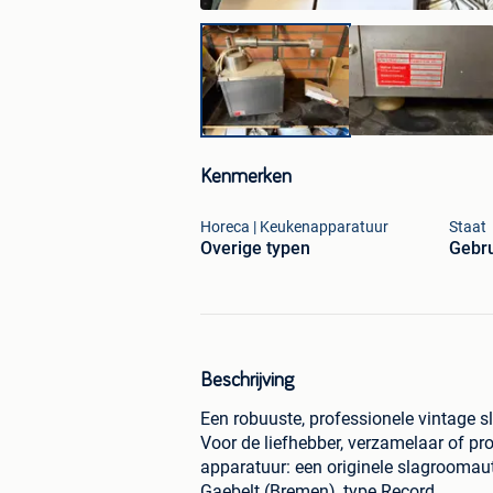
Kenmerken
Horeca | Keukenapparatuur
Staat
Overige typen
Gebru
Beschrijving
Een robuuste, professionele vintage 
Voor de liefhebber, verzamelaar of p
apparatuur: een originele slagroom
Gaebelt (Bremen), type Record.