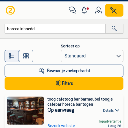
Alle categorieën…
Sorteer op
Alle afstanden…
Bewaar je zoekopdracht
Filters
toog cafetoog bar barmeubel toogje
cafebar horeca bar togen
Op aanvraag
Details
Topadvertentie
Bezoek website
1 aug 26