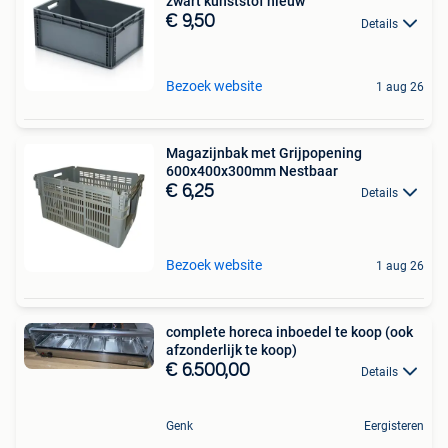
zwart kunststof nieuw
€ 9,50
Details
Bezoek website
1 aug 26
Magazijnbak met Grijpopening
600x400x300mm Nestbaar
€ 6,25
Details
Bezoek website
1 aug 26
complete horeca inboedel te koop (ook
afzonderlijk te koop)
€ 6.500,00
Details
Genk
Eergisteren