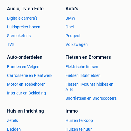
Audio, Tv en Foto
Auto's
Digitale camera's
BMW
Luidspreker boxen
Opel
Stereoketens
Peugeot
TV's
Volkswagen
Auto-onderdelen
Fietsen en Brommers
Banden en Velgen
Elektrische fietsen
Carrosserie en Plaatwerk
Fietsen | Bakfietsen
Motor en Toebehoren
Fietsen | Mountainbikes en
ATB
Interieur en Bekleding
Snorfietsen en Snorscooters
Huis en Inrichting
Immo
Zetels
Huizen te Koop
Bedden
Huizen te huur