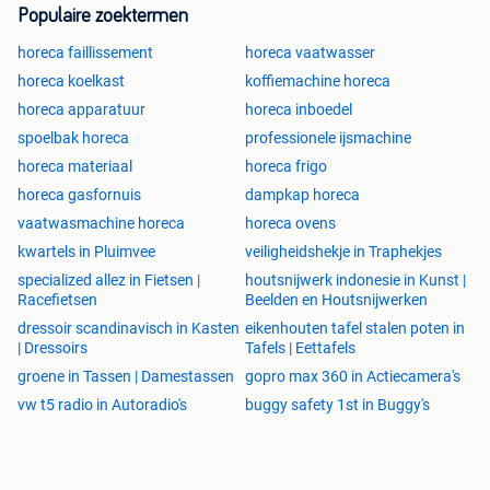
Populaire zoektermen
horeca faillissement
horeca vaatwasser
horeca koelkast
koffiemachine horeca
horeca apparatuur
horeca inboedel
spoelbak horeca
professionele ijsmachine
horeca materiaal
horeca frigo
horeca gasfornuis
dampkap horeca
vaatwasmachine horeca
horeca ovens
kwartels in Pluimvee
veiligheidshekje in Traphekjes
specialized allez in Fietsen |
houtsnijwerk indonesie in Kunst |
Racefietsen
Beelden en Houtsnijwerken
dressoir scandinavisch in Kasten
eikenhouten tafel stalen poten in
| Dressoirs
Tafels | Eettafels
groene in Tassen | Damestassen
gopro max 360 in Actiecamera's
vw t5 radio in Autoradio's
buggy safety 1st in Buggy's