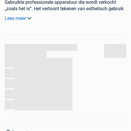
Gebruikte professionele apparatuur die wordt verkocht
„zoals het is”. Het vertoont tekenen van esthetisch gebruik
die heel normaal zijn voor dit soort apparatuur (thermische
Lees meer
verkleuring door hitte op roestvrij staal en kooksporen).
Voor de start is een goede schoonmaak te verwachten. De
handgrepen en bedieningsvensters zijn intact.
...
Logistiek:
alleen ter plaatse ophalen
...
ALLEEN CONTACT OPNEMEN VIA TEL: 0495 82 88 07
...
...
...
...
...
...
...
...
...
...