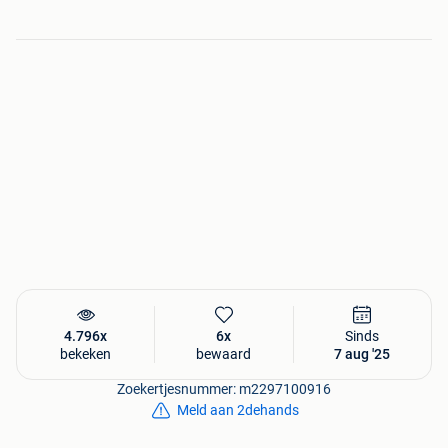
📧 caspar@retailequipment.eu
Tags:
rational oven, icombi, combi oven, horeca oven,
grootkeuken, professionele oven, catering apparatuur,
bakkerij oven, keuken apparatuur, gn 1/1 oven
4.796x
6x
Sinds
bekeken
bewaard
7 aug '25
Zoekertjesnummer: m2297100916
Meld aan 2dehands