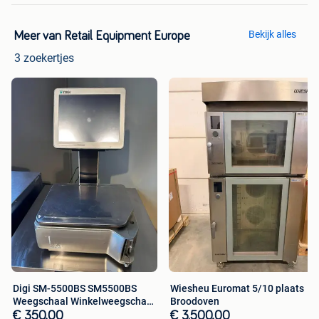
Bekijk alles
Meer van Retail Equipment Europe
3 zoekertjes
Digi SM-5500BS SM5500BS
Wiesheu Euromat 5/10 plaats
Weegschaal Winkelweegschaal
Broodoven
Max. 15
€ 350,00
€ 3.500,00