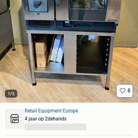
6
1
/
5
Retail Equipment Europe
4 jaar op 2dehands
...