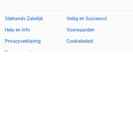
2dehands Zakelijk
Veilig en Succesvol
Help en info
Voorwaarden
Privacyverklaring
Cookiebeleid
Privacyvoorkeuren
Over 2dehands
Adevinta
Sitemap
2dehands is niet aansprakelijk voor (gevolg)schade die voortkomt
uit het gebruik van deze site, dan wel uit fouten of ontbrekende
functionaliteiten op deze site.
Copyright © 2026 Marktplaats B.V. Alle rechten voorbehouden.
een
onderneming