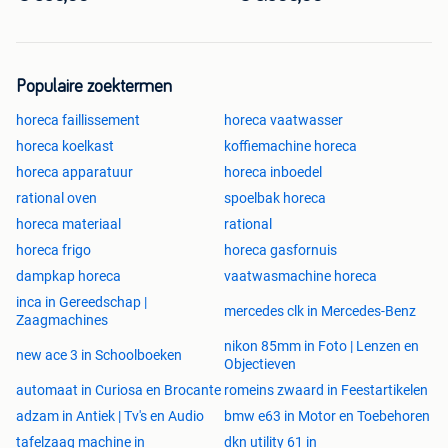
Populaire zoektermen
horeca faillissement
horeca vaatwasser
horeca koelkast
koffiemachine horeca
horeca apparatuur
horeca inboedel
rational oven
spoelbak horeca
horeca materiaal
rational
horeca frigo
horeca gasfornuis
dampkap horeca
vaatwasmachine horeca
inca in Gereedschap |
mercedes clk in Mercedes-Benz
Zaagmachines
nikon 85mm in Foto | Lenzen en
new ace 3 in Schoolboeken
Objectieven
automaat in Curiosa en Brocante
romeins zwaard in Feestartikelen
adzam in Antiek | Tv's en Audio
bmw e63 in Motor en Toebehoren
tafelzaag machine in
dkn utility 61 in