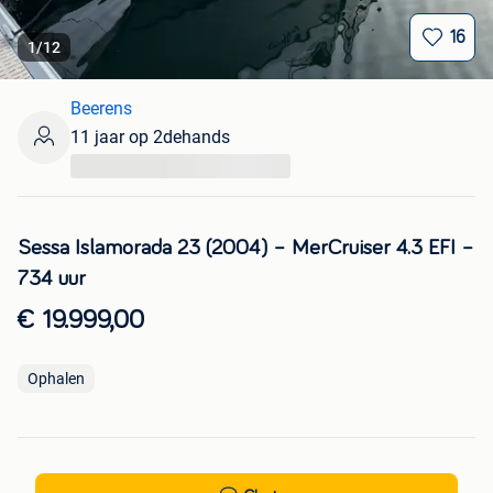
16
1
/
12
Beerens
11 jaar op 2dehands
...
Sessa Islamorada 23 (2004) – MerCruiser 4.3 EFI –
734 uur
€ 19.999,00
Ophalen