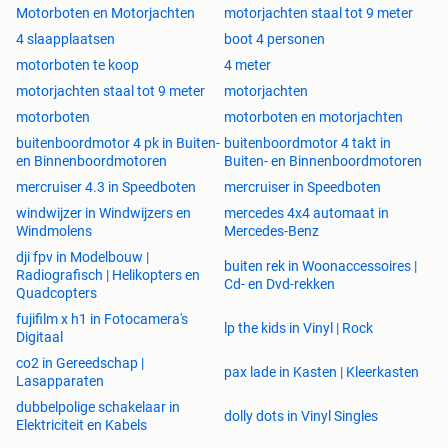
Motorboten en Motorjachten
motorjachten staal tot 9 meter
4 slaapplaatsen
boot 4 personen
motorboten te koop
4 meter
motorjachten staal tot 9 meter
motorjachten
motorboten
motorboten en motorjachten
buitenboordmotor 4 pk in Buiten-
buitenboordmotor 4 takt in
en Binnenboordmotoren
Buiten- en Binnenboordmotoren
mercruiser 4.3 in Speedboten
mercruiser in Speedboten
windwijzer in Windwijzers en
mercedes 4x4 automaat in
Windmolens
Mercedes-Benz
dji fpv in Modelbouw |
buiten rek in Woonaccessoires |
Radiografisch | Helikopters en
Cd- en Dvd-rekken
Quadcopters
fujifilm x h1 in Fotocamera's
lp the kids in Vinyl | Rock
Digitaal
co2 in Gereedschap |
pax lade in Kasten | Kleerkasten
Lasapparaten
dubbelpolige schakelaar in
dolly dots in Vinyl Singles
Elektriciteit en Kabels