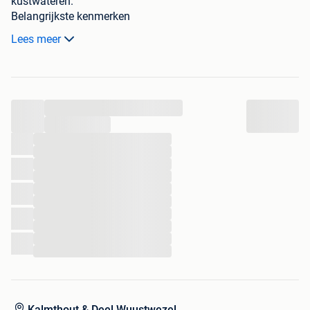
kustwateren.
Belangrijkste kenmerken
Bouwjaar: 2004Motor: MerCruiser 4.3 EFI benzine 220
Lees meer
PKMotoruren: 734 uurBrandstoftank: 200 literWatertank:
60 literBuitendoucheWalstroomaansluitingAcculader aan
boord
Recent uitgevoerd
...
Nieuwe cabrio-/kuiptent (2022)Nieuwe GPS-installatie
(2025)Nieuwe koelkast (2025)Antifouling
...
behandeldVolledig vaarklaar voor het seizoen
...
...
...
...
...
...
...
...
...
...
Kalmthout & Deel Wuustwezel