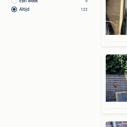
Een week
9
Altijd
122