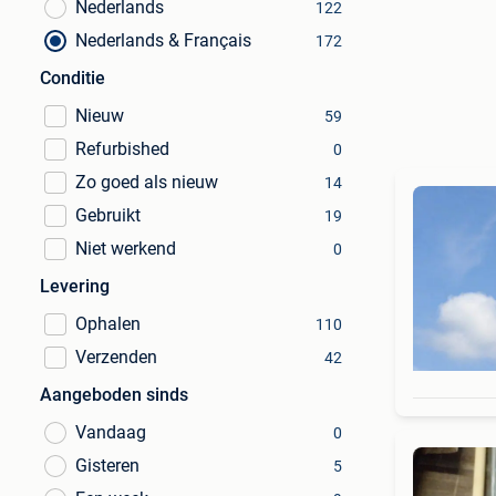
Nederlands
122
Nederlands & Français
172
Conditie
Nieuw
59
Refurbished
0
Zo goed als nieuw
14
Gebruikt
19
Niet werkend
0
Levering
Ophalen
110
Verzenden
42
Aangeboden sinds
Vandaag
0
Gisteren
5