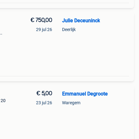
€ 750,00
Julie Deceuninck
29 jul 26
Deerlijk
til
€ 5,00
Emmanuel Degroote
120
23 jul 26
Waregem