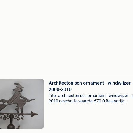
Architectonisch ornament - windwijzer 
2000-2010
Titel: architectonisch ornament - windwijzer - 
2010 geschatte waarde: €70.0 Belangrijk:
winnende biedingen zijn exclusief 9%
koperbescherming + €3 mooie wand windwijz
van gietijzer.wo