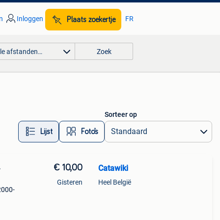
n
Inloggen
FR
Plaats zoekertje
lle afstanden…
Zoek
Sorteer op
Lijst
Foto’s
€ 10,00
Catawiki
-
Gisteren
Heel België
2000-
er