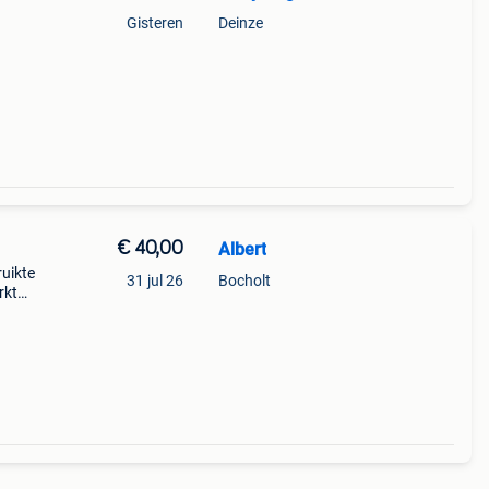
Gisteren
Deinze
€ 40,00
Albert
uikte
31 jul 26
Bocholt
rkt