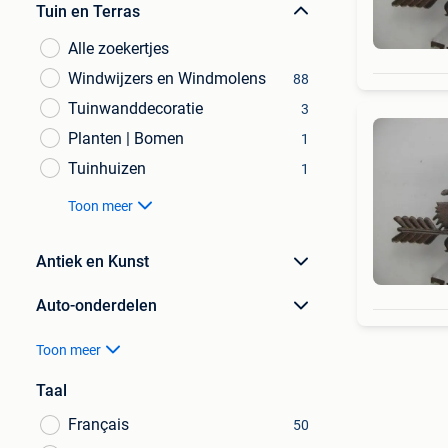
Tuin en Terras
Alle zoekertjes
Windwijzers en Windmolens
88
Tuinwanddecoratie
3
Planten | Bomen
1
Tuinhuizen
1
Toon meer
Antiek en Kunst
Auto-onderdelen
Toon meer
Taal
Français
50