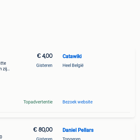
€ 4,00
Catawiki
atte
Gisteren
Heel België
 zijn
e
Topadvertentie
Bezoek website
€ 80,00
Daniel Pellars
80
Gisteren
Tongeren