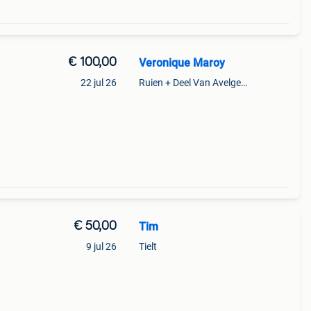
€ 100,00
Veronique Maroy
22 jul 26
Ruien + Deel Van Avelgem En Waarmaarde
€ 50,00
Tim
9 jul 26
Tielt