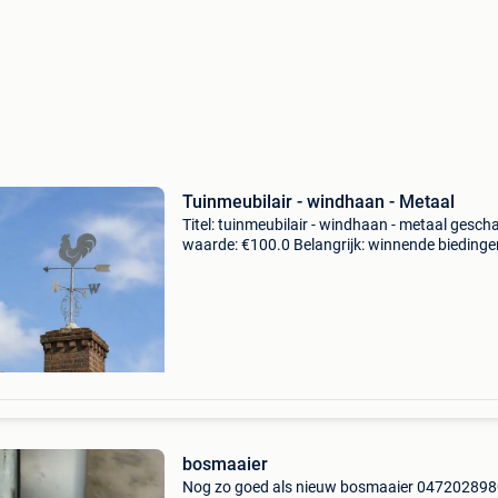
Tuinmeubilair - windhaan - Metaal
Titel: tuinmeubilair - windhaan - metaal gesch
waarde: €100.0 Belangrijk: winnende biedingen
exclusief 9% koperbescherming + €3 prachtig
gietijzeren windhaan – landelijke tuindecor
bosmaaier
Nog zo goed als nieuw bosmaaier 04720289