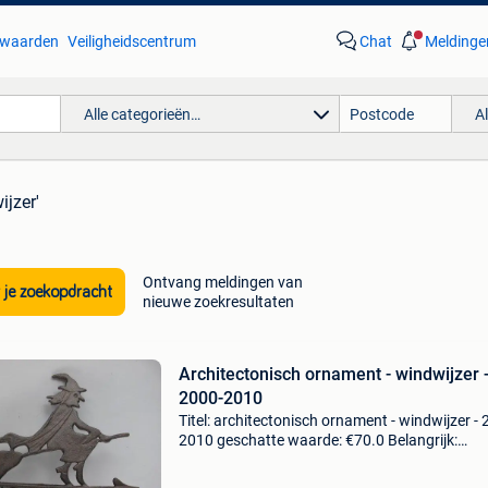
waarden
Veiligheidscentrum
Chat
Meldinge
Alle categorieën…
A
ijzer'
Ontvang meldingen van
 je zoekopdracht
nieuwe zoekresultaten
Architectonisch ornament - windwijzer 
2000-2010
Titel: architectonisch ornament - windwijzer - 
2010 geschatte waarde: €70.0 Belangrijk:
winnende biedingen zijn exclusief 9%
koperbescherming + €3 mooie wand windwijz