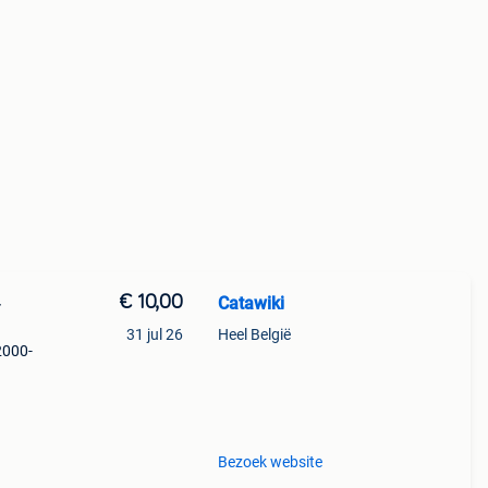
€ 10,00
Catawiki
-
31 jul 26
Heel België
2000-
er
Bezoek website