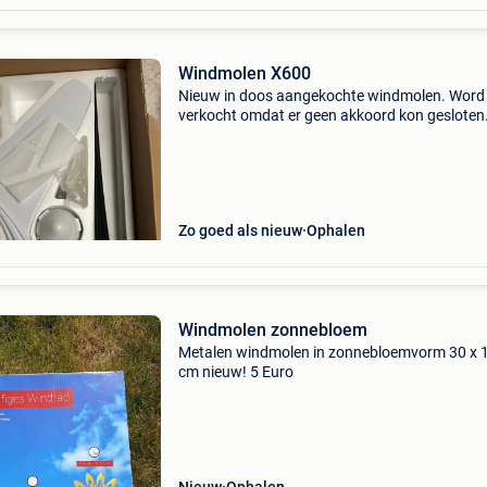
Windmolen X600
Nieuw in doos aangekochte windmolen. Word
verkocht omdat er geen akkoord kon gesloten
worden met de buren. Deze windmolen is zeer s
met een maximum van 30db.
Zo goed als nieuw
Ophalen
Windmolen zonnebloem
Metalen windmolen in zonnebloemvorm 30 x 
cm nieuw! 5 Euro