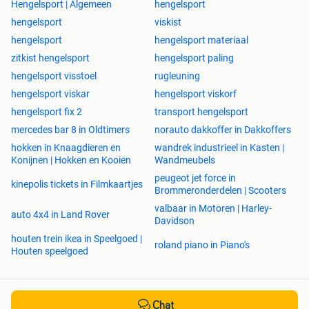
Hengelsport | Algemeen
hengelsport
hengelsport
viskist
hengelsport
hengelsport materiaal
zitkist hengelsport
hengelsport paling
hengelsport visstoel
rugleuning
hengelsport viskar
hengelsport viskorf
hengelsport fix 2
transport hengelsport
mercedes bar 8 in Oldtimers
norauto dakkoffer in Dakkoffers
hokken in Knaagdieren en
wandrek industrieel in Kasten |
Konijnen | Hokken en Kooien
Wandmeubels
peugeot jet force in
kinepolis tickets in Filmkaartjes
Brommeronderdelen | Scooters
valbaar in Motoren | Harley-
auto 4x4 in Land Rover
Davidson
houten trein ikea in Speelgoed |
roland piano in Piano's
Houten speelgoed
Chat