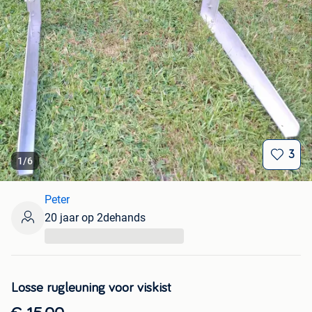
3
1
/
6
Peter
20 jaar op 2dehands
...
Losse rugleuning voor viskist