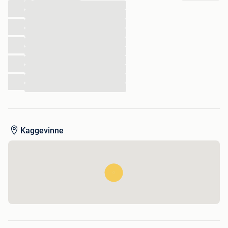
...
...
...
...
...
...
...
...
...
...
Kaggevinne