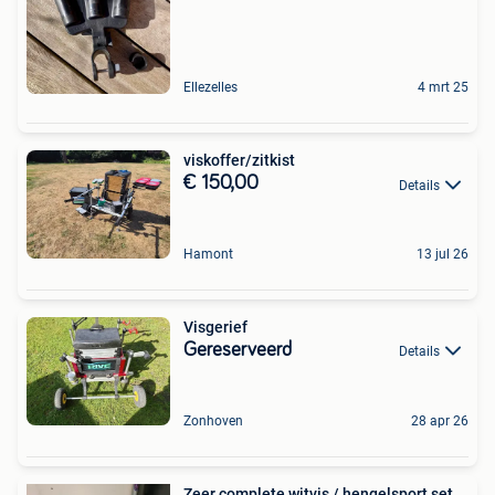
Ellezelles
4 mrt 25
viskoffer/zitkist
€ 150,00
Details
Hamont
13 jul 26
Visgerief
Gereserveerd
Details
Zonhoven
28 apr 26
Zeer complete witvis / hengelsport set