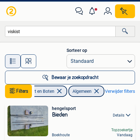
Hengelsport | Algemeen
Sorteer op
Alle afstanden…
Bewaar je zoekopdracht
Watersport en Boten
Filters
Algemeen
Verwijder filters
hengelsport
Bieden
Details
Topzoekertje
Boekhoute
Vandaag