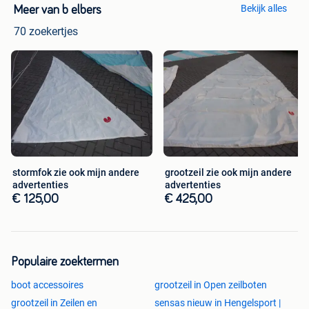
Bekijk alles
Meer van b elbers
70 zoekertjes
stormfok zie ook mijn andere
grootzeil zie ook mijn andere
advertenties
advertenties
€ 125,00
€ 425,00
Populaire zoektermen
boot accessoires
grootzeil in Open zeilboten
grootzeil in Zeilen en
sensas nieuw in Hengelsport |