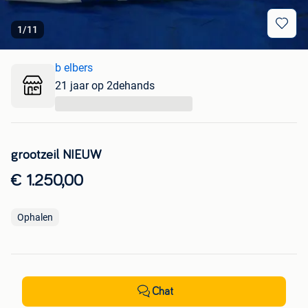
1
/
11
b elbers
21 jaar op 2dehands
...
grootzeil NIEUW
€ 1.250,00
Ophalen
Chat