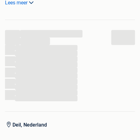
Lees meer
zeilmaker van Vliet zeilen
BEPERKTE INRUIL IS MOGELIJK
...
...
...
...
...
...
...
...
...
...
...
...
Deil, Nederland