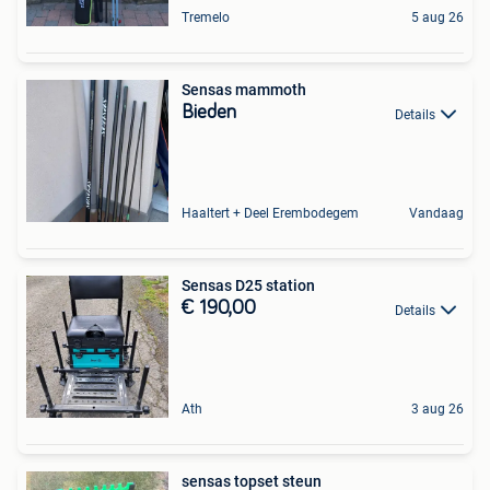
Tremelo
5 aug 26
Sensas mammoth
Bieden
Details
Haaltert + Deel Erembodegem
Vandaag
Sensas D25 station
€ 190,00
Details
Ath
3 aug 26
sensas topset steun