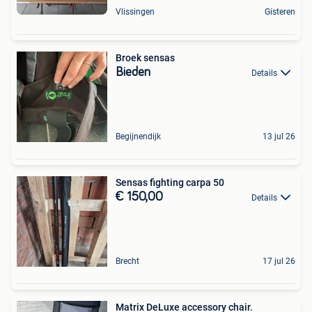
Vlissingen
Gisteren
Broek sensas
Bieden
Details
Begijnendijk
13 jul 26
Sensas fighting carpa 50
€ 150,00
Details
Brecht
17 jul 26
Matrix DeLuxe accessory chair.