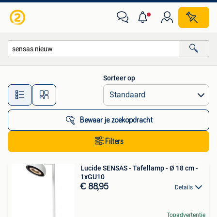
Alle categorieën…
Sorteer op
Alle afstanden…
Bewaar je zoekopdracht
Filters
Lucide SENSAS - Tafellamp - Ø 18 cm -
1xGU10
€ 88,95
Details
Topadvertentie