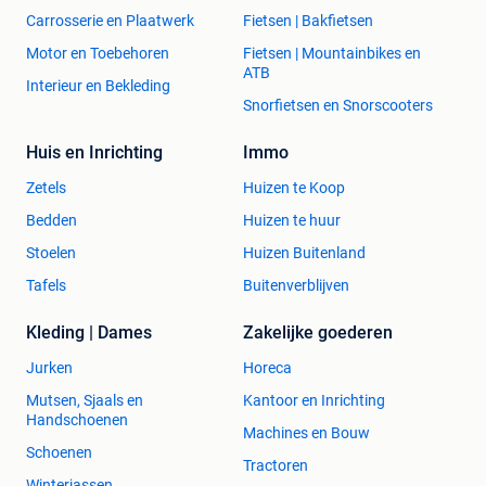
Carrosserie en Plaatwerk
Fietsen | Bakfietsen
Motor en Toebehoren
Fietsen | Mountainbikes en
ATB
Interieur en Bekleding
Snorfietsen en Snorscooters
Huis en Inrichting
Immo
Zetels
Huizen te Koop
Bedden
Huizen te huur
Stoelen
Huizen Buitenland
Tafels
Buitenverblijven
Kleding | Dames
Zakelijke goederen
Jurken
Horeca
Mutsen, Sjaals en
Kantoor en Inrichting
Handschoenen
Machines en Bouw
Schoenen
Tractoren
Winterjassen