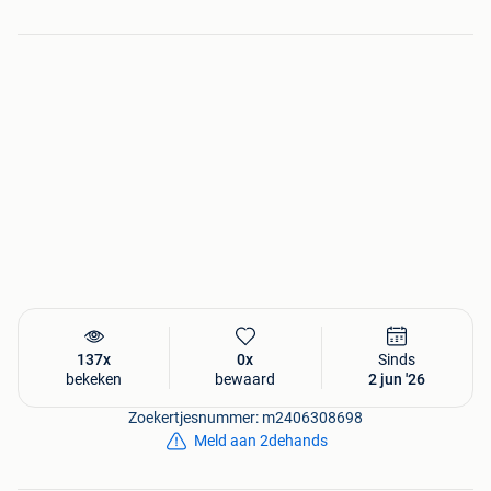
5282 HJ Boxtel
0031 (0)411-683692
Openingstijden:
Ma t/m vrij 07.30 - 17.30 uur.
Za 07.30 - 12.30 uur.
137x
0x
Sinds
bekeken
bewaard
2 jun '26
Zoekertjesnummer: m2406308698
Meld aan 2dehands