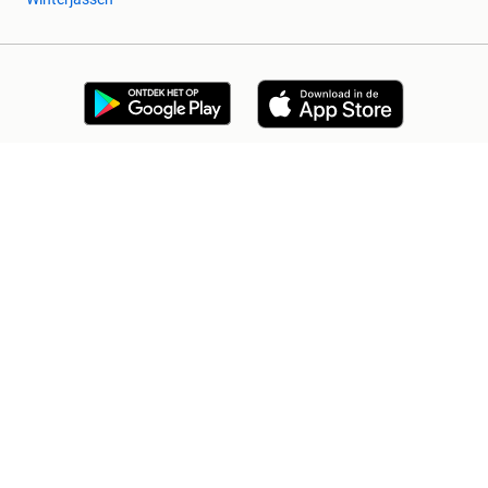
2dehands Zakelijk
Veilig en Succesvol
Help en info
Voorwaarden
Privacyverklaring
Cookiebeleid
Privacyvoorkeuren
Over 2dehands
Adevinta
Sitemap