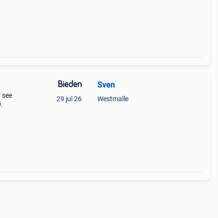
Bieden
Sven
 see
29 jul 26
Westmalle
.