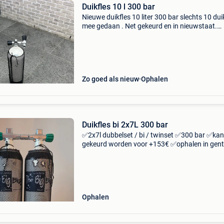
Duikfles 10 l 300 bar
Nieuwe duikfles 10 liter 300 bar slechts 10 du
mee gedaan . Net gekeurd en in nieuwstaat.
Verkoop wegens overstap ccr
Zo goed als nieuw
Ophalen
Duikfles bi 2x7L 300 bar
✅️2x7l dubbelset / bi / twinset ✅️300 bar ✅️kan
gekeurd worden voor +153€ ✅️ophalen in gent
e17/e40
Ophalen