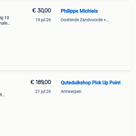
€ 30,00
Philippe Michiels
ig 10
19 jul 26
Oostende Zandvoorde +Oostende
fhalen
llen
€ 189,00
Quteduikshop Pick Up Point
21 jul 26
Antwerpen
dt
d te
 voor