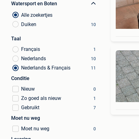
Watersport en Boten
Alle zoekertjes
Duiken
10
Taal
Français
1
Nederlands
10
Nederlands & Français
11
Conditie
Nieuw
0
Zo goed als nieuw
1
Gebruikt
7
Moet nu weg
Moet nu weg
0