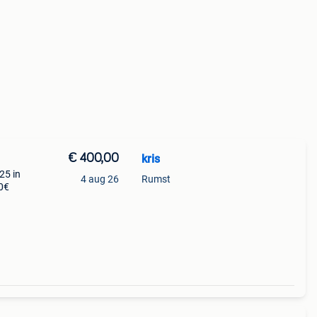
€ 400,00
kris
25 in
4 aug 26
Rumst
00€