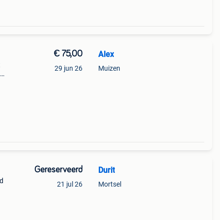
€ 75,00
Alex
t
29 jun 26
Muizen
en 10
Gereserveerd
Durit
rd
21 jul 26
Mortsel
/8″