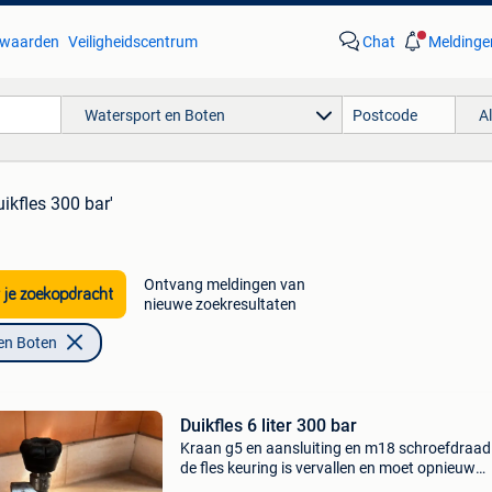
waarden
Veiligheidscentrum
Chat
Meldinge
Watersport en Boten
A
uikfles 300 bar'
Ontvang meldingen van
 je zoekopdracht
nieuwe zoekresultaten
en Boten
Duikfles 6 liter 300 bar
Kraan g5 en aansluiting en m18 schroefdraad
de fles keuring is vervallen en moet opnieuw
gekeurd