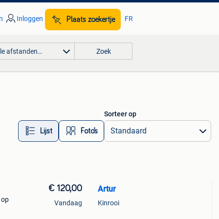
n
Inloggen
FR
Plaats zoekertje
lle afstanden…
Zoek
Sorteer op
Lijst
Foto’s
€ 120,00
Artur
 op
Vandaag
Kinrooi