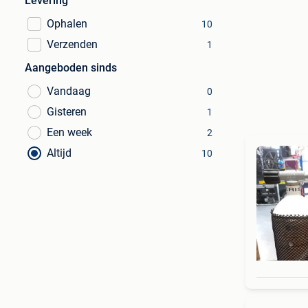
Levering
Ophalen
10
Verzenden
1
Aangeboden sinds
Vandaag
0
Gisteren
1
Een week
2
Altijd
10