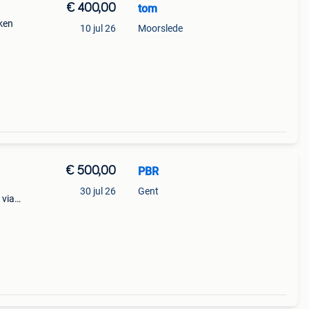
€ 400,00
tom
iken
10 jul 26
Moorslede
€ 500,00
PBR
30 jul 26
Gent
 via