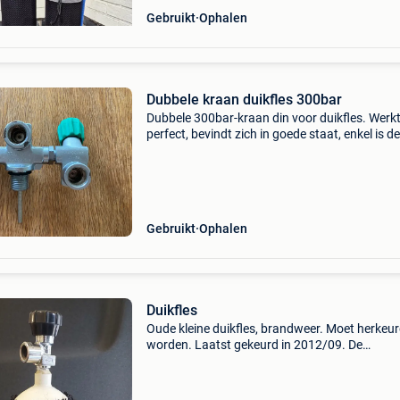
Gebruikt
Ophalen
Dubbele kraan duikfles 300bar
Dubbele 300bar-kraan din voor duikfles. Werk
perfect, bevindt zich in goede staat, enkel is de
bovenste coating op sommige plaatsen
afgebladderd. De kraan was gemonteerd op e
jaar oude 200bar-fl
Gebruikt
Ophalen
Duikfles
Oude kleine duikfles, brandweer. Moet herkeu
worden. Laatst gekeurd in 2012/09. De
afname-/vulaansluiting is din 300 bar met g 5
binnendraad. De kraan zelf zit met een 17e
conische draad in de fl