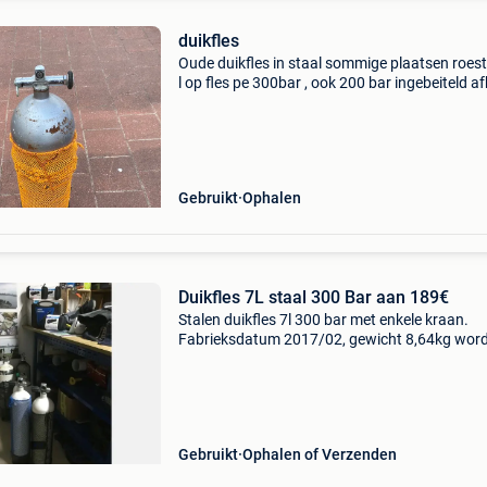
duikfles
Oude duikfles in staal sommige plaatsen roest
l op fles pe 300bar , ook 200 bar ingebeiteld a
te oostende voor meer info mag je mailen of be
059/519809 of 0496/293515
Gebruikt
Ophalen
Duikfles 7L staal 300 Bar aan 189€
Stalen duikfles 7l 300 bar met enkele kraan.
Fabrieksdatum 2017/02, gewicht 8,64kg wor
aangeboden aan 189€ keuring dient hernieuw
worden ( niet inbegrepen in prijs) met garantie
keurin
Gebruikt
Ophalen of Verzenden