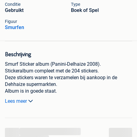
Conditie
Type
Gebruikt
Boek of Spel
Figuur
Smurfen
Beschrijving
Smurf Sticker album (Panini-Delhaize 2008).
Stickeralbum compleet met de 204 stickers.
Deze stickers waren te verzamelen bij aankoop in de
Dehhaize supermarkten.
Album is in goede staat.
Zeldzaam exemplaar.
Lees meer
32 pagina's.
Items komen allemaal uit mijn eigen verzameling.
Ik verkoop gans mijn verzameling strips.
Heb bijna 45 jaar strips verzameld.
...