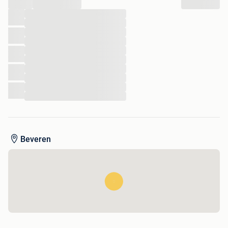
Verzendingskosten zijn voor de koper.
...
Of eventueel afhaling te 9120 Beveren.
...
...
...
...
...
...
...
...
...
...
Beveren