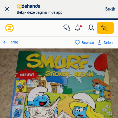
Bekijk
Bekijk deze pagina in de app
Terug
Bewaar
Delen