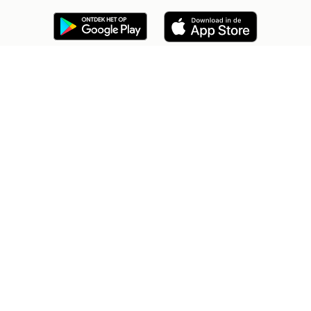
2dehands Zakelijk
Veilig en Succesvol
Help en info
Voorwaarden
Privacyverklaring
Cookiebeleid
Privacyvoorkeuren
Over 2dehands
Adevinta
Sitemap
2dehands is niet aansprakelijk voor (gevolg)schade die voortkomt
uit het gebruik van deze site, dan wel uit fouten of ontbrekende
functionaliteiten op deze site.