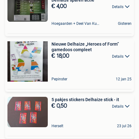
€ 4,00
Details
Hoegaarden + Deel Van Kumtich + Deel Van Tienen
Gisteren
Nieuwe Delhaize „Heroes of Form”
gamedoos compleet
€ 18,00
Details
Pepinster
12 jan 25
5 pakjes stickers Delhaize stick - it
€ 0,50
Details
Herselt
23 jul 26