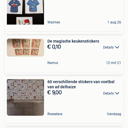
Waimes
1 aug 26
De magische keukenstickers
€ 0,10
Details
Namur
12 mrt 21
60 verschillende stickers van voetbal
van ad delhaize
€ 9,00
Details
Roeselare
Vandaag