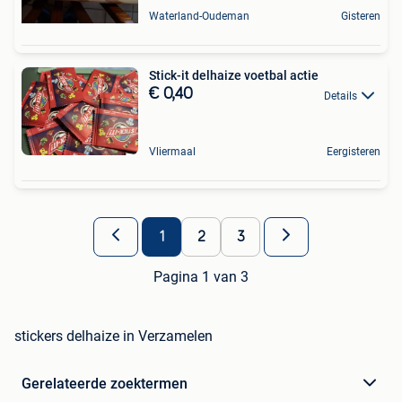
Waterland-Oudeman
Gisteren
Stick-it delhaize voetbal actie
€ 0,40
Details
Vliermaal
Eergisteren
1
2
3
Pagina 1 van 3
stickers delhaize in Verzamelen
Gerelateerde zoektermen