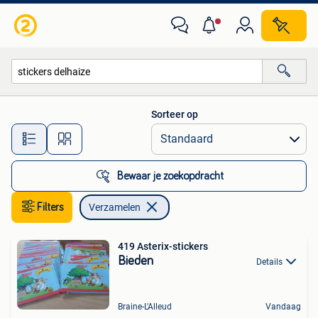
Verzamelen
Sorteer op
Alle afstanden…
Bewaar je zoekopdracht
Filters
Verzamelen
419 Asterix-stickers
Bieden
Details
Braine-L'Alleud
Vandaag