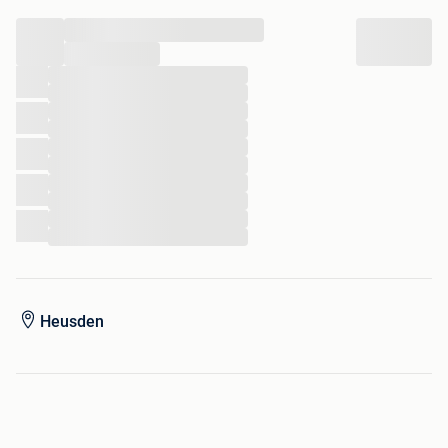
De prijs is altijd bespreekbaar en zeker bij afname van
...
grotere aantallen. Neem eens een kijkje bij mijn andere
advertentie.
...
...
...
...
...
...
...
...
...
...
...
Heusden