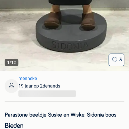
3
1
/
12
menneke
19 jaar op 2dehands
...
Parastone beeldje Suske en Wiske: Sidonia boos
Bieden