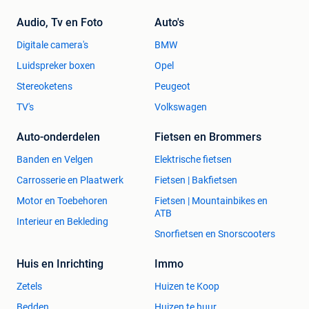
Audio, Tv en Foto
Auto's
Digitale camera's
BMW
Luidspreker boxen
Opel
Stereoketens
Peugeot
TV's
Volkswagen
Auto-onderdelen
Fietsen en Brommers
Banden en Velgen
Elektrische fietsen
Carrosserie en Plaatwerk
Fietsen | Bakfietsen
Motor en Toebehoren
Fietsen | Mountainbikes en
ATB
Interieur en Bekleding
Snorfietsen en Snorscooters
Huis en Inrichting
Immo
Zetels
Huizen te Koop
Bedden
Huizen te huur