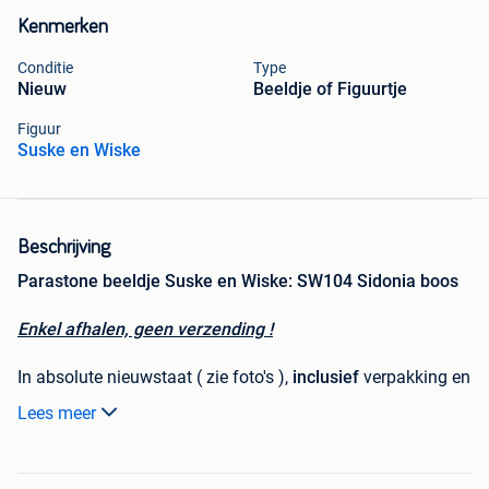
Kenmerken
Conditie
Type
Nieuw
Beeldje of Figuurtje
Figuur
Suske en Wiske
Beschrijving
Parastone beeldje Suske en Wiske: SW104 Sidonia boos
Enkel afhalen, geen verzending !
In absolute nieuwstaat ( zie foto's ),
inclusief
verpakking en
certificaat.
Lees meer
Verder nog meer Parastone beeldjes, puzzels ... van Suske
& Wiske, miniatuurauto's Blake & Mortimer ..., handwerkjes.
Moet weg door stopzetting hobby en aanpassing interieur.