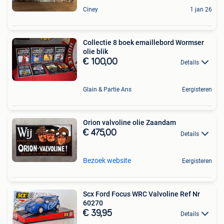
Ciney
1 jan 26
Collectie 8 boek emaillebord Wormser
olie blik
€ 100,00
Details
Glain & Partie Ans
Eergisteren
Orion valvoline olie Zaandam
€ 475,00
Details
Bezoek website
Eergisteren
Scx Ford Focus WRC Valvoline Ref Nr
60270
€ 39,95
Details