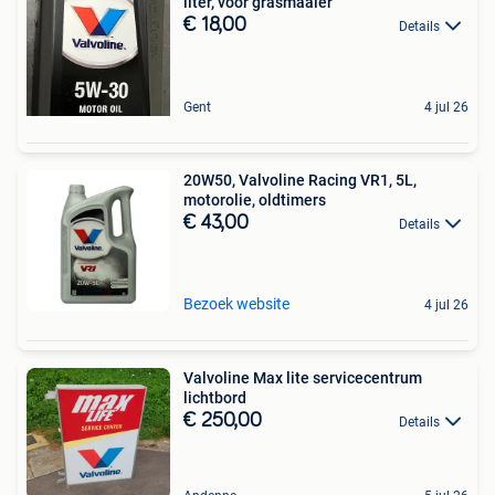
liter, voor grasmaaier
€ 18,00
Details
Gent
4 jul 26
20W50, Valvoline Racing VR1, 5L,
motorolie, oldtimers
€ 43,00
Details
Bezoek website
4 jul 26
Valvoline Max lite servicecentrum
lichtbord
€ 250,00
Details