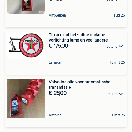
Antwerpen
1 aug 26
Texaco dubbelzijdige reclame
verlichting lamp en veel andere
€ 175,00
Details
Lanaken
18 mrt 26
Valvoline olie voor automatische
transmissie
€ 28,00
Details
Antoing
1 mrt 26