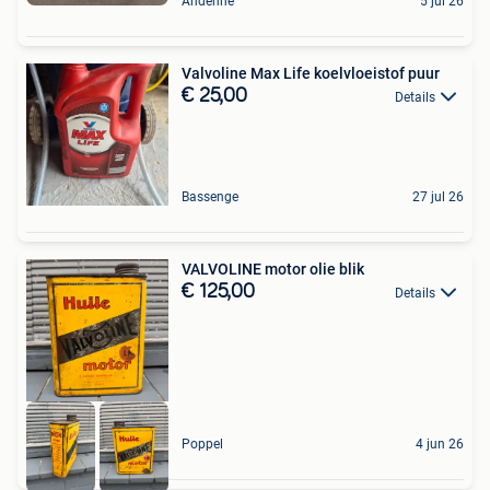
Andenne
5 jul 26
Valvoline Max Life koelvloeistof puur
€ 25,00
Details
Bassenge
27 jul 26
VALVOLINE motor olie blik
€ 125,00
Details
Poppel
4 jun 26