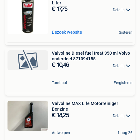
Liter
€ 17,75
Details
Bezoek website
Gisteren
Valvoline Diesel fuel treat 350 ml Volvo
onderdeel 871094155
€ 10,46
Details
Turnhout
Eergisteren
Valvoline MAX Life Motorreiniger
Benzine
€ 18,25
Details
Antwerpen
1 aug 26