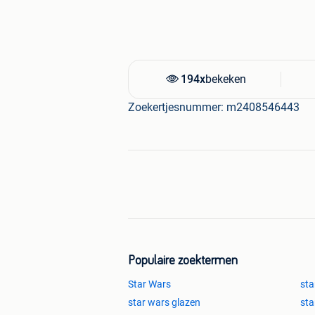
194x
bekeken
Zoekertjesnummer: m2408546443
Populaire zoektermen
Star Wars
sta
star wars glazen
sta