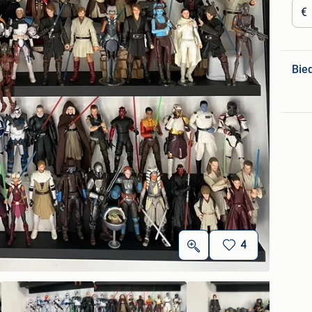
€
Bie
4