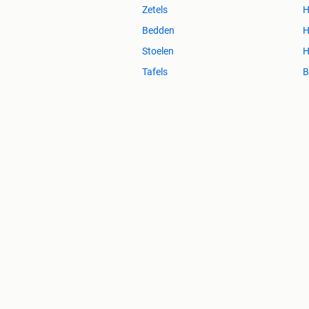
Zetels
H
Bedden
H
Stoelen
H
Tafels
B