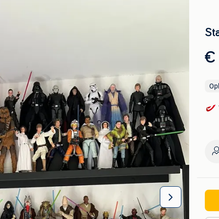
Sta
€
Op