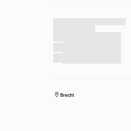
...
...
...
...
...
...
...
...
Brecht