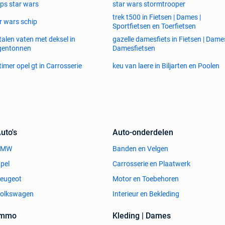
ps star wars
star wars stormtrooper
trek t500 in Fietsen | Dames |
r wars schip
Sportfietsen en Toerfietsen
alen vaten met deksel in
gazelle damesfiets in Fietsen | Dames
gentonnen
Damesfietsen
timer opel gt in Carrosserie
keu van laere in Biljarten en Poolen
uto's
Auto-onderdelen
BMW
Banden en Velgen
pel
Carrosserie en Plaatwerk
eugeot
Motor en Toebehoren
olkswagen
Interieur en Bekleding
Immo
Kleding | Dames