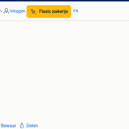
n
Inloggen
FR
Plaats zoekertje
Bewaar
Delen