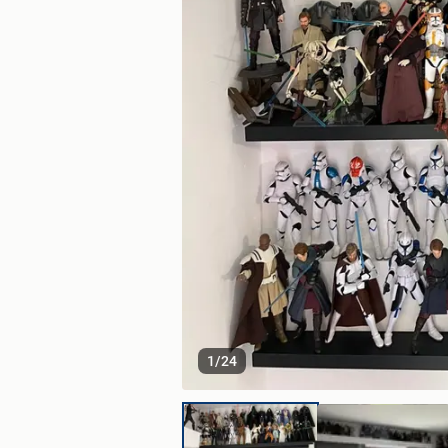
1
/
24