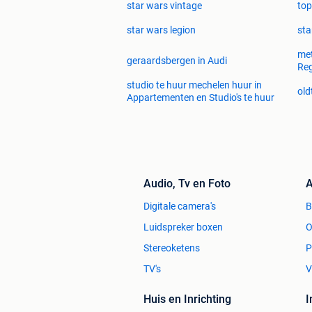
star wars vintage
top
star wars legion
sta
met
geraardsbergen in Audi
Re
studio te huur mechelen huur in
old
Appartementen en Studio's te huur
Audio, Tv en Foto
A
Digitale camera's
Luidspreker boxen
O
Stereoketens
P
TV's
V
Huis en Inrichting