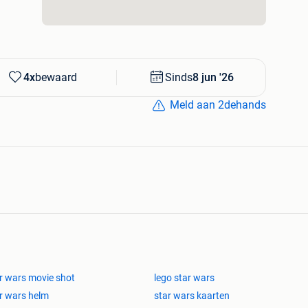
4x
bewaard
Sinds
8 jun '26
Meld aan 2dehands
r wars movie shot
lego star wars
r wars helm
star wars kaarten