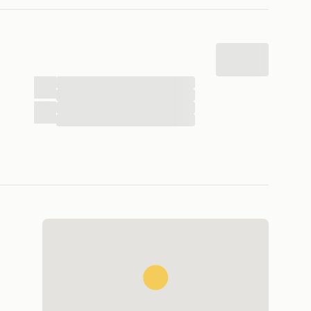
...
...
...
...