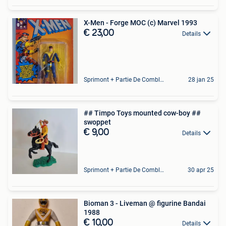
X-Men - Forge MOC (c) Marvel 1993
€ 23,00
Details
Sprimont + Partie De Comblain-Au-Pont
28 jan 25
## Timpo Toys mounted cow-boy ##
swoppet
€ 9,00
Details
Sprimont + Partie De Comblain-Au-Pont
30 apr 25
Bioman 3 - Liveman @ figurine Bandai
1988
€ 10,00
Details