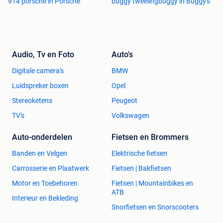
914 porsche in Porsche
buggy tweelingbuggy in Buggy's
Audio, Tv en Foto
Auto's
Digitale camera's
BMW
Luidspreker boxen
Opel
Stereoketens
Peugeot
TV's
Volkswagen
Auto-onderdelen
Fietsen en Brommers
Banden en Velgen
Elektrische fietsen
Carrosserie en Plaatwerk
Fietsen | Bakfietsen
Motor en Toebehoren
Fietsen | Mountainbikes en
ATB
Interieur en Bekleding
Snorfietsen en Snorscooters