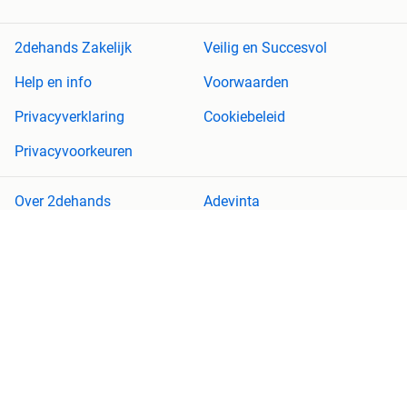
2dehands Zakelijk
Veilig en Succesvol
Help en info
Voorwaarden
Privacyverklaring
Cookiebeleid
Privacyvoorkeuren
Over 2dehands
Adevinta
Sitemap
2dehands is niet aansprakelijk voor (gevolg)schade die voortkomt
uit het gebruik van deze site, dan wel uit fouten of ontbrekende
functionaliteiten op deze site.
Copyright © 2026 Marktplaats B.V. Alle rechten voorbehouden.
een
onderneming