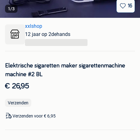
16
1
/
3
xxlshop
12 jaar op 2dehands
...
Elektrische sigaretten maker sigarettenmachine
machine #2 BL
€ 26,95
Verzenden
Verzenden voor € 6,95