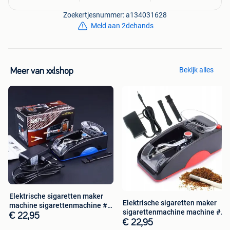
bericht te reageren.
Zoekertjesnummer: a134031628
Met vriendelijke groeten,
Meld aan 2dehands
Het xxlshop team
(Inclusief 21% BTW)
Bekijk alles
Meer van xxlshop
Elektrische sigaretten maker
Elektrische sigaretten maker
machine sigarettenmachine #1
sigarettenmachine machine #1
BL
€ 22,95
RO
€ 22,95