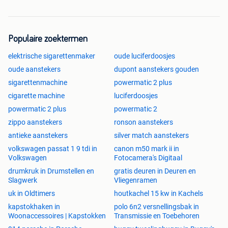
Populaire zoektermen
elektrische sigarettenmaker
oude luciferdoosjes
oude aanstekers
dupont aanstekers gouden
sigarettenmachine
powermatic 2 plus
cigarette machine
luciferdoosjes
powermatic 2 plus
powermatic 2
zippo aanstekers
ronson aanstekers
antieke aanstekers
silver match aanstekers
volkswagen passat 1 9 tdi in
canon m50 mark ii in
Volkswagen
Fotocamera's Digitaal
drumkruk in Drumstellen en
gratis deuren in Deuren en
Slagwerk
Vliegenramen
uk in Oldtimers
houtkachel 15 kw in Kachels
kapstokhaken in
polo 6n2 versnellingsbak in
Woonaccessoires | Kapstokken
Transmissie en Toebehoren