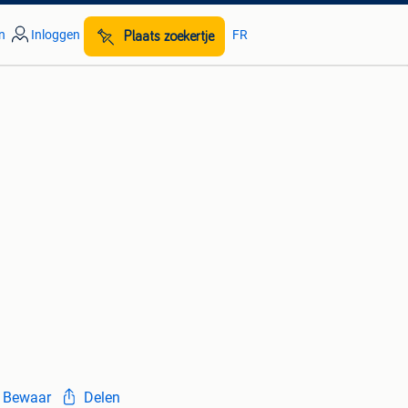
n
Inloggen
FR
Plaats zoekertje
Bewaar
Delen