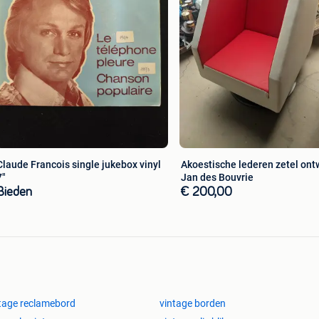
Claude Francois single jukebox vinyl
Akoestische lederen zetel on
7"
Jan des Bouvrie
Bieden
€ 200,00
tage reclamebord
vintage borden