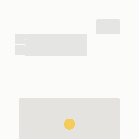
...
...
...
...