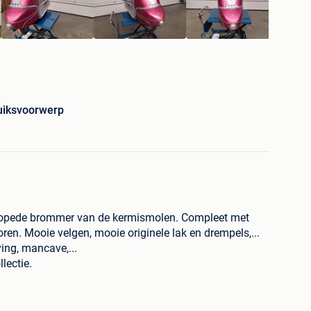
uiksvoorwerp
Autopede brommer van de kermismolen. Compleet met
ren. Mooie velgen, mooie originele lak en drempels,...
ving, mancave,...
lectie.