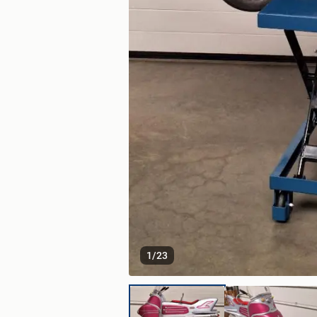
1
/
23