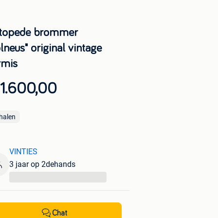
topede brommer
lneus" original vintage
rmis
 1.600,00
halen
VINTIES
3 jaar op 2dehands
...
Chat