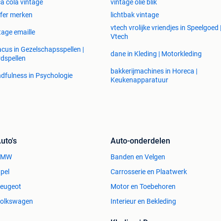
a cola vintage
vintage olie blik
ifer merken
lichtbak vintage
vtech vrolijke vriendjes in Speelgoed 
tage emaille
Vtech
cus in Gezelschapsspellen |
dane in Kleding | Motorkleding
dspellen
bakkerijmachines in Horeca |
dfulness in Psychologie
Keukenapparatuur
uto's
Auto-onderdelen
BMW
Banden en Velgen
pel
Carrosserie en Plaatwerk
eugeot
Motor en Toebehoren
olkswagen
Interieur en Bekleding