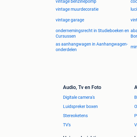
vintage benzinepomp
coc
vintage muurdecoratie
luc
vintage garage
vin
ondernemingsrecht in Studieboeken en
aba
Cursussen
Bor
as aanhangwagen in Aanhangwagen-
min
onderdelen
Audio, Tv en Foto
A
Digitale camera's
Luidspreker boxen
O
Stereoketens
P
TV's
V