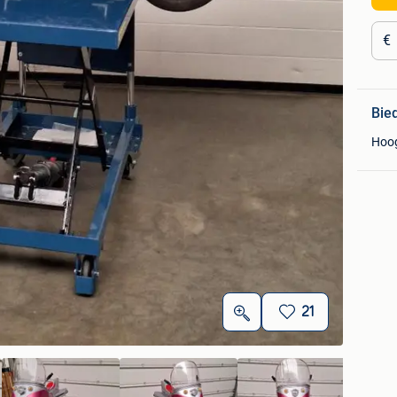
€
Bie
Hoo
21