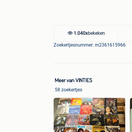
1.040x
bekeken
Zoekertjesnummer: m2361615966
Meer van VINTIES
58 zoekertjes