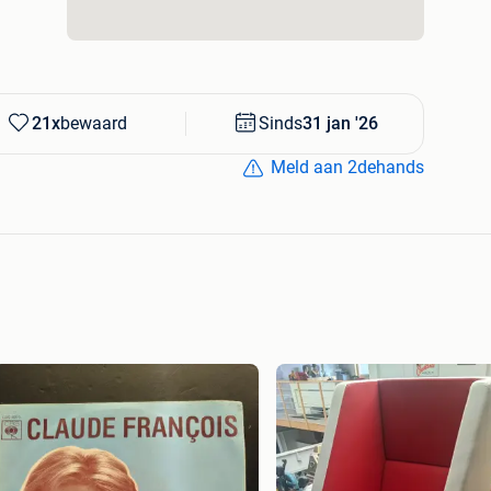
21x
bewaard
Sinds
31 jan '26
Meld aan 2dehands