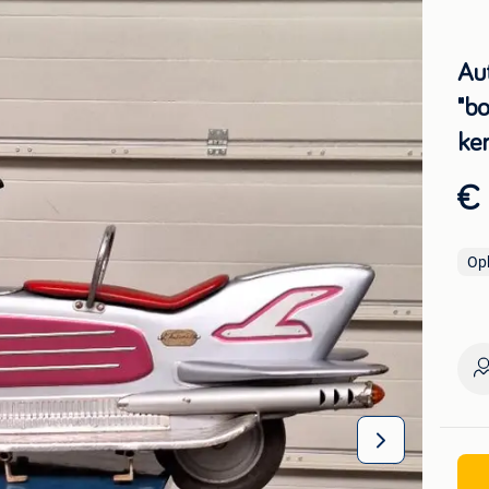
Au
"bo
ke
€
Op