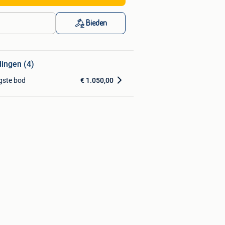
Bieden
dingen (4)
gste bod
€ 1.050,00