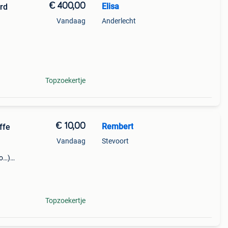
€ 400,00
Elisa
rd
Vandaag
Anderlecht
ebbers
Topzoekertje
€ 10,00
Rembert
ffe
Vandaag
Stevoort
to…)
euken,
rd
Topzoekertje