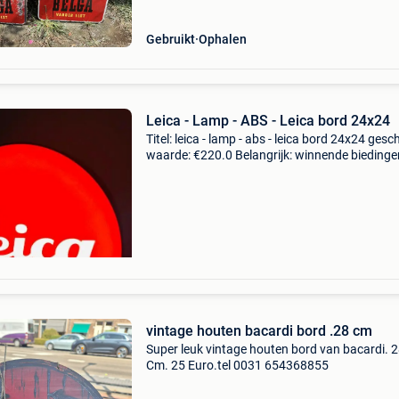
Gebruikt
Ophalen
Leica - Lamp - ABS - Leica bord 24x24
Titel: leica - lamp - abs - leica bord 24x24 gesc
waarde: €220.0 Belangrijk: winnende biedingen
exclusief 9% koperbescherming + €3 prachtig
verlichte sign, gewijd aan het beroemde
vintage houten bacardi bord .28 cm
Super leuk vintage houten bord van bacardi. 
Cm. 25 Euro.tel 0031 654368855