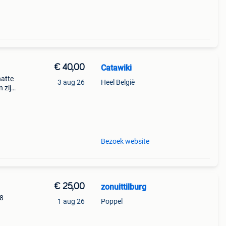
€ 40,00
Catawiki
hatte
3 aug 26
Heel België
 zijn
e
Bezoek website
€ 25,00
zonuittilburg
28
1 aug 26
Poppel