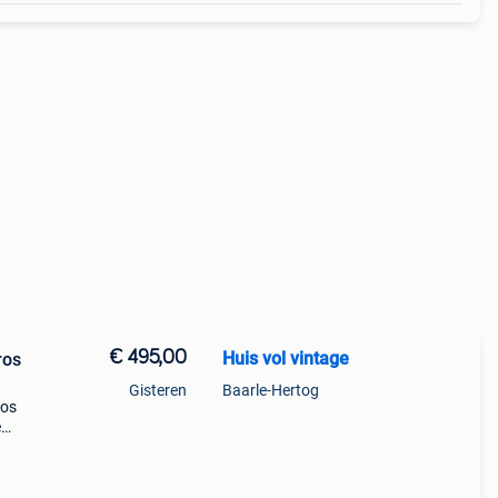
€ 495,00
Huis vol vintage
ros
Gisteren
Baarle-Hertog
ros
e
um.
eef