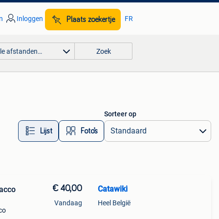
n
Inloggen
FR
Plaats zoekertje
lle afstanden…
Zoek
Sorteer op
Lijst
Foto’s
€ 40,00
Catawiki
bacco
Vandaag
Heel België
co