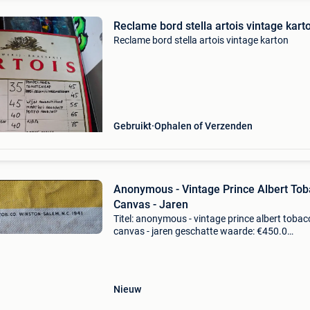
Reclame bord stella artois vintage kart
Reclame bord stella artois vintage karton
Gebruikt
Ophalen of Verzenden
Anonymous - Vintage Prince Albert To
Canvas - Jaren
Titel: anonymous - vintage prince albert tobac
canvas - jaren geschatte waarde: €450.0
Belangrijk: winnende biedingen zijn exclusief 
koperbescherming + €3 te koop is een prachti
hoog
Nieuw