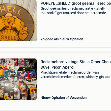
POPEYE „SHELL” groot geëmailleerd bo
Groot geëmailleerd reclameplaatje - „shell-
motorolie” geïllustreerd door het beroemde
personage popeye. Een ideaal stuk voor liefh
van verzamel- en vintage voorwerpen. -
Producttype: geëmailleer
Zo goed als nieuw
Ophalen
Reclamebord vintage Stella Omer Chou
Duvel Picon Aperol
Prachtige metalen reclameborden van
verschillende merken (bieren, whiskey, gin, au
ideaal als vintage wanddecoratie voor café, k
bar, mancave, poolhouse of interieur. Het bo
heeft 4 gaten
Nieuw
Ophalen of Verzenden