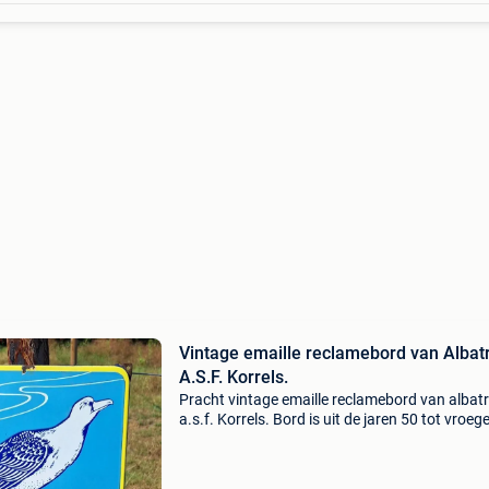
Vintage emaille reclamebord van Albat
A.S.F. Korrels.
Pracht vintage emaille reclamebord van albat
a.s.f. Korrels. Bord is uit de jaren 50 tot vroeg
jaren 60. Bord is met signatuur langcat buss
Bord is super helder van kleur & glans. Bord h