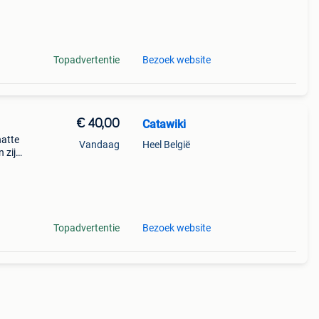
9%
ge,
Topadvertentie
Bezoek website
€ 40,00
Catawiki
hatte
Vandaag
Heel België
 zijn
e
Topadvertentie
Bezoek website