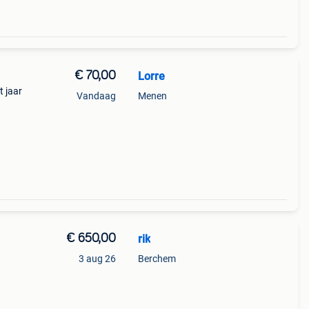
€ 70,00
Lorre
t jaar
Vandaag
Menen
€ 650,00
rik
3 aug 26
Berchem