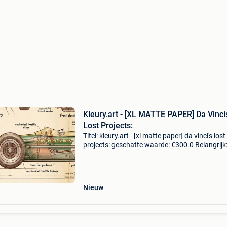
Kleury.art - [XL MATTE PAPER] Da Vinci
Lost Projects:
Titel: kleury.art - [xl matte paper] da vinci's lost
projects: geschatte waarde: €300.0 Belangrijk
winnende biedingen zijn exclusief 9%
koperbescherming + €3 lotto detailstitel van h
Nieuw