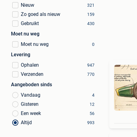
Nieuw
321
Zo goed als nieuw
159
Gebruikt
430
Moet nu weg
Moet nu weg
0
Levering
Ophalen
947
Verzenden
770
Aangeboden sinds
Vandaag
4
Gisteren
12
Een week
56
Altijd
993