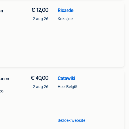
€ 12,00
Ricarde
on
2 aug 26
Koksijde
€ 40,00
Catawiki
bacco
2 aug 26
Heel België
co
9%
ge,
Bezoek website