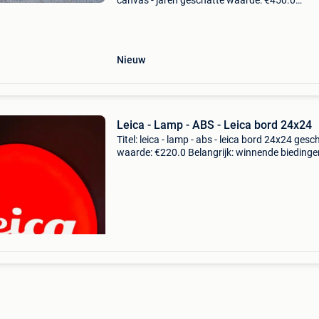
canvas - jaren geschatte waarde: €450.0
Belangrijk: winnende biedingen zijn exclusief 
koperbescherming + €3 te koop is een prachti
hoog
Nieuw
Leica - Lamp - ABS - Leica bord 24x24
Titel: leica - lamp - abs - leica bord 24x24 gesc
waarde: €220.0 Belangrijk: winnende biedingen
exclusief 9% koperbescherming + €3 prachtig
verlichte sign, gewijd aan het beroemde