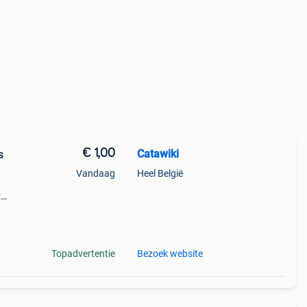
€ 1,00
Catawiki
s
Vandaag
Heel België
:
et
Topadvertentie
Bezoek website