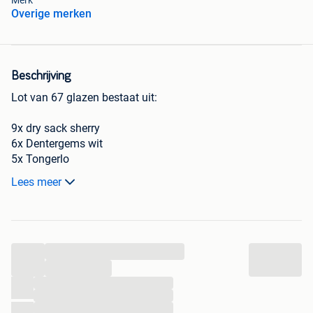
Merk
Overige merken
Beschrijving
Lot van 67 glazen bestaat uit:
9x dry sack sherry
6x Dentergems wit
5x Tongerlo
4x Leffe
Lees meer
5x wijnglas
2x Kriek Max
1x Belle Vue
1x Belle Vue Framboise
...
2x Sandeman
1x Hasselt Kaffe
...
9x Ruvet carte or
...
...
4x wijnglas met gouden bubbels bedrukking
...
3x Tourtel