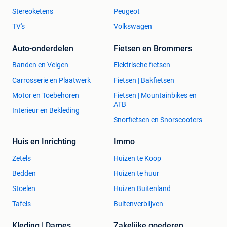
Stereoketens
Peugeot
TV's
Volkswagen
Auto-onderdelen
Fietsen en Brommers
Banden en Velgen
Elektrische fietsen
Carrosserie en Plaatwerk
Fietsen | Bakfietsen
Motor en Toebehoren
Fietsen | Mountainbikes en
ATB
Interieur en Bekleding
Snorfietsen en Snorscooters
Huis en Inrichting
Immo
Zetels
Huizen te Koop
Bedden
Huizen te huur
Stoelen
Huizen Buitenland
Tafels
Buitenverblijven
Kleding | Dames
Zakelijke goederen