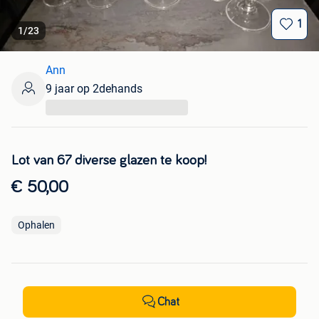
1
1
/
23
Ann
9 jaar op 2dehands
...
Lot van 67 diverse glazen te koop!
€ 50,00
Ophalen
Chat