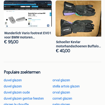
Wunderlich Vario footrest EVO1
voor BMW motoren
Nwpr:169,90€
€ 95,00
Schoeller Kevlar
motorhandschoenen Buffalo
Design NIEUW!
€ 40,00
Populaire zoektermen
duvel glazen
orval glazen
duvel glazen
stella artois glazen
duvel glazen oude
orval glazen
duvel glazen gentse feesten
cornet glazen
glazen la chouffe
palm glazen