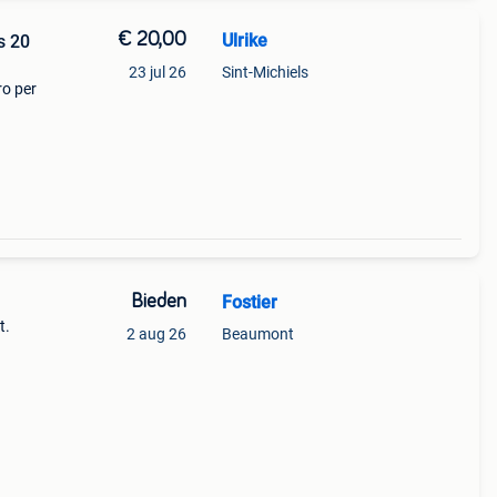
€ 20,00
Ulrike
s 20
23 jul 26
Sint-Michiels
ro per
Bieden
Fostier
t.
2 aug 26
Beaumont