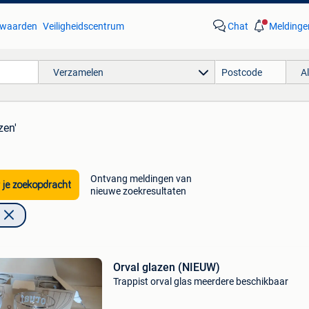
waarden
Veiligheidscentrum
Chat
Meldinge
Verzamelen
A
zen'
Ontvang meldingen van
 je zoekopdracht
nieuwe zoekresultaten
Orval glazen (NIEUW)
Trappist orval glas meerdere beschikbaar