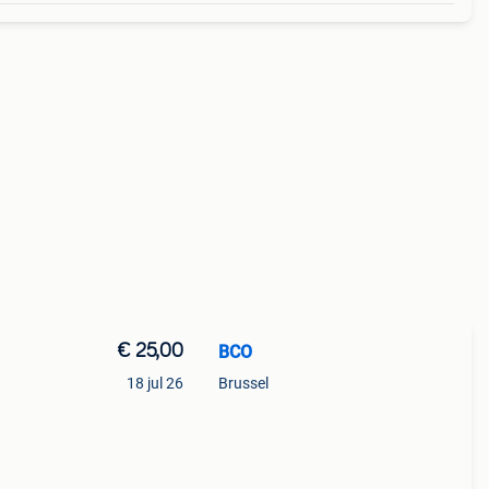
€ 25,00
BCO
18 jul 26
Brussel