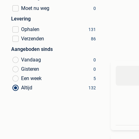
Moet nu weg
0
Levering
Ophalen
131
Verzenden
86
Aangeboden sinds
Vandaag
0
Gisteren
0
Een week
5
Altijd
132