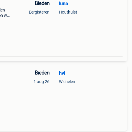
Bieden
luna
len
Eergisteren
Houthulst
n wij
ag op
dag b
Bieden
hvi
1 aug 26
Wichelen