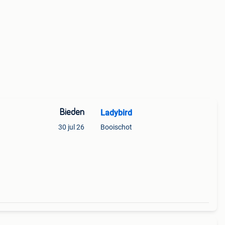
Bieden
Ladybird
30 jul 26
Booischot