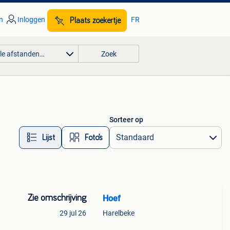
n
Inloggen
FR
Plaats zoekertje
lle afstanden…
Zoek
Sorteer op
Lijst
Foto’s
Zie omschrijving
Hoef
29 jul 26
Harelbeke