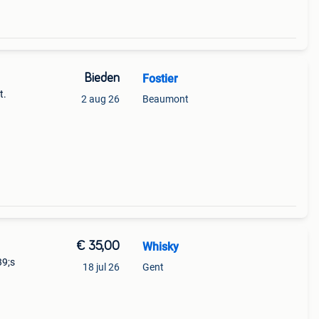
Bieden
Fostier
t.
2 aug 26
Beaumont
€ 35,00
Whisky
39;s
18 jul 26
Gent