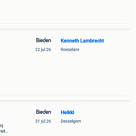
Bieden
Kenneth Lambrecht
22 jul 26
Roeselare
Bieden
Heikki
31 jul 26
Desselgem
ij
Het