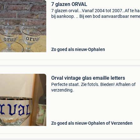
7 glazen ORVAL
7 glazen orval...Vanaf 2004 tot 2007..Af te ha
bij aankoop. .. Bij een bod aanvaardbaar neme
contact met u op , we zitten ook niet ganse d
de computer, doorgaans wordt dit binnen de 
Zo goed als nieuw
Ophalen
Orval vintage glas emaille letters
Perfecte staat. Zie foto’s. Bieden! Afhalen of
verzending.
Zo goed als nieuw
Ophalen of Verzenden