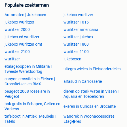
Populaire zoektermen
Automaten | Jukeboxen
jukebox wurlitzer
jukebox wurlitzer
wurlitzer 1015
wurlitzer 2000
wurlitzer americana
jukebox cd wurlitzer
wurlitzer jukebox
jukebox wurlitzer omt
wurlitzer 1800
wurlitzer 2100
wurlitzer 1100
wurlitzer
jukeboxen
etalagepoppen in Militaria |
ultegra wielen in Fietsonderdelen
Tweede Wereldoorlog
canyon crossfiets in Fietsen |
alfasud in Carrosserie
Crossfietsen en BMX
peugeot 2008 roeselare in
dieren op sterk water in Vissen |
Peugeot
Aquaria en Toebehoren
bok gratis in Schapen, Geiten en
ekeren in Curiosa en Brocante
Varkens
tafelpoot in Antiek | Meubels |
wandrek in Woonaccessoires |
Tafels
Etag�res