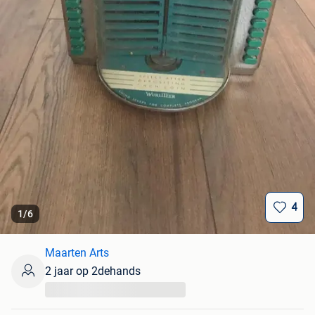
4
1
/
6
Maarten Arts
2 jaar op 2dehands
...