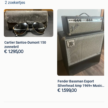
2 zoekertjes
Cartier Santos-Dumont 150
zonnebril
€ 1.295,00
Fender Bassman Export
Silverhead Amp 1969+ Music
Man Cab
€ 1.599,00