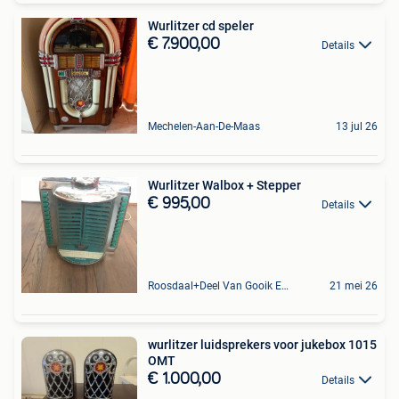
Wurlitzer cd speler
€ 7.900,00
Details
Mechelen-Aan-De-Maas
13 jul 26
Wurlitzer Walbox + Stepper
€ 995,00
Details
Roosdaal+Deel Van Gooik En Sint-Kwintens-Lennik
21 mei 26
wurlitzer luidsprekers voor jukebox 1015
OMT
€ 1.000,00
Details