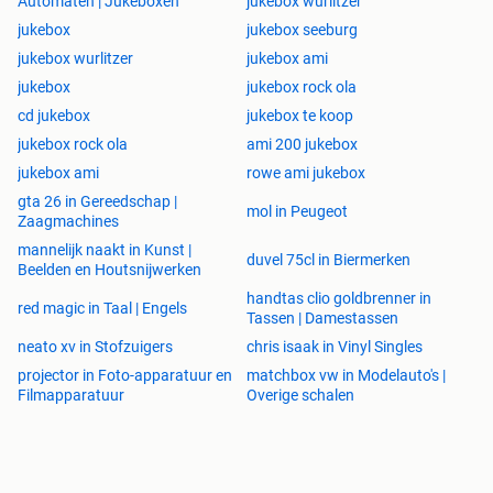
Automaten | Jukeboxen
jukebox wurlitzer
jukebox
jukebox seeburg
jukebox wurlitzer
jukebox ami
jukebox
jukebox rock ola
cd jukebox
jukebox te koop
jukebox rock ola
ami 200 jukebox
jukebox ami
rowe ami jukebox
gta 26 in Gereedschap |
mol in Peugeot
Zaagmachines
mannelijk naakt in Kunst |
duvel 75cl in Biermerken
Beelden en Houtsnijwerken
handtas clio goldbrenner in
red magic in Taal | Engels
Tassen | Damestassen
neato xv in Stofzuigers
chris isaak in Vinyl Singles
projector in Foto-apparatuur en
matchbox vw in Modelauto's |
Filmapparatuur
Overige schalen