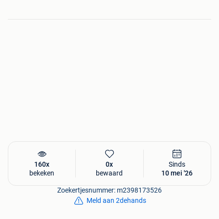
Lees onze voorwaarden!!
Alle onderdelen worden verkocht als niet werkend of niet
getest, tenzij vermeld dat het getest is. Wij geven geen
garantie !!
Ook nemen wij geen onderdelen retour.
Foto's en typfouten onder voorbehoud !!!
WIJ DOEN GEEN REPERATIES !!!!!
Wij zijn van Maandag t/m Vrijdag via mail bereikbaar !!
160x
0x
Sinds
bekeken
bewaard
10 mei '26
Zoekertjesnummer: m2398173526
Meld aan 2dehands