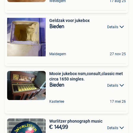
Wevelgem
17 aug 25
Geldzak voor jukebox
Bieden
Details
Maldegem
27 nov 25
Mooie jukebox nsm,consult,classic met
circa 1650 singles.
Bieden
Details
Kasterlee
17 mei 26
Wurlitzer phonograph music
€ 144,99
Details