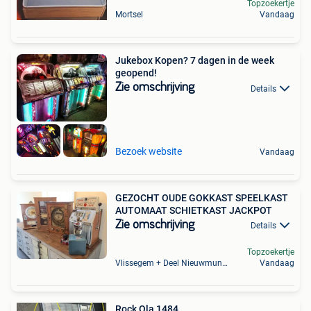
Topzoekertje
Mortsel
Vandaag
Jukebox Kopen? 7 dagen in de week
geopend!
Zie omschrijving
Details
Bezoek website
Vandaag
GEZOCHT OUDE GOKKAST SPEELKAST
AUTOMAAT SCHIETKAST JACKPOT
Zie omschrijving
Details
Topzoekertje
Vlissegem + Deel Nieuwmunster
Vandaag
Rock Ola 1484