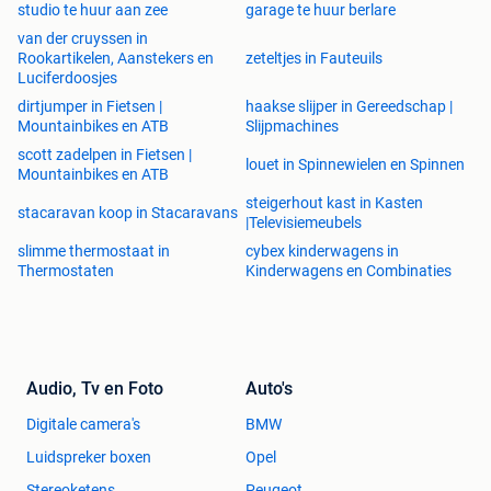
studio te huur aan zee
garage te huur berlare
van der cruyssen in
Rookartikelen, Aanstekers en
zeteltjes in Fauteuils
Luciferdoosjes
dirtjumper in Fietsen |
haakse slijper in Gereedschap |
Mountainbikes en ATB
Slijpmachines
scott zadelpen in Fietsen |
louet in Spinnewielen en Spinnen
Mountainbikes en ATB
steigerhout kast in Kasten
stacaravan koop in Stacaravans
|Televisiemeubels
slimme thermostaat in
cybex kinderwagens in
Thermostaten
Kinderwagens en Combinaties
Audio, Tv en Foto
Auto's
Digitale camera's
BMW
Luidspreker boxen
Opel
Stereoketens
Peugeot