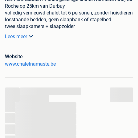
Roche op 25km van Durbuy
volledig vernieuwd chalet tot 6 personen, zonder huisdieren
losstaande bedden, geen slaapbank of stapelbed
twee slaapkamers + slaapzolder
koken op inductie, alles is aanwezig, ook vaatwasser
Lees meer
terras met tuintafel, 6 stoelen en zonneluifel
gratis wifi voor normaal gebruik
prijzen en beschikbaarheid, zie onze website
Website
bij interesse, stuur ons gerust een een mail of bel
www.chaletnamaste.be
0469.472111
hartelijk welkom, Geert en Ingrid
www.chaletnamaste.be
...
...
...
...
...
...
...
...