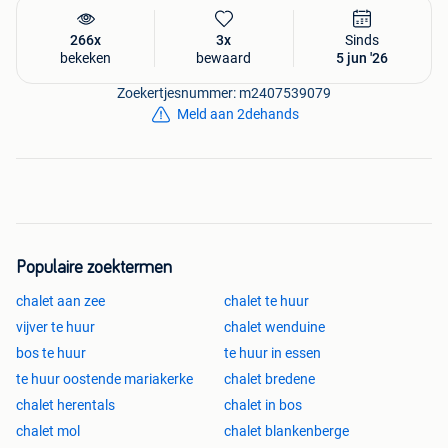
266x
3x
Sinds
bekeken
bewaard
5 jun '26
Zoekertjesnummer: m2407539079
Meld aan 2dehands
Populaire zoektermen
chalet aan zee
chalet te huur
vijver te huur
chalet wenduine
bos te huur
te huur in essen
te huur oostende mariakerke
chalet bredene
chalet herentals
chalet in bos
chalet mol
chalet blankenberge