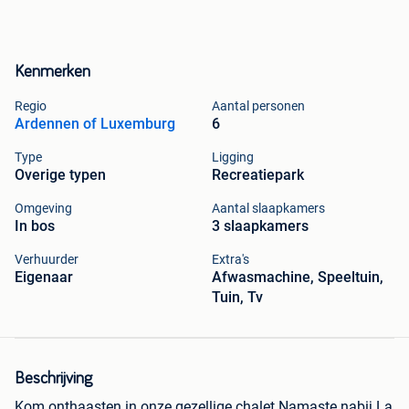
Kenmerken
Regio
Aantal personen
Ardennen of Luxemburg
6
Type
Ligging
Overige typen
Recreatiepark
Omgeving
Aantal slaapkamers
In bos
3 slaapkamers
Verhuurder
Extra's
Eigenaar
Afwasmachine, Speeltuin,
Tuin, Tv
Beschrijving
Kom onthaasten in onze gezellige chalet Namaste nabij La