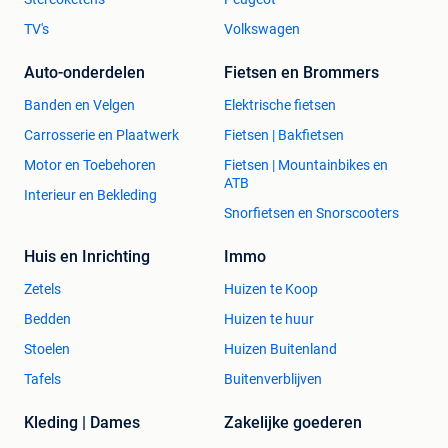
TV's
Volkswagen
Auto-onderdelen
Fietsen en Brommers
Banden en Velgen
Elektrische fietsen
Carrosserie en Plaatwerk
Fietsen | Bakfietsen
Motor en Toebehoren
Fietsen | Mountainbikes en
ATB
Interieur en Bekleding
Snorfietsen en Snorscooters
Huis en Inrichting
Immo
Zetels
Huizen te Koop
Bedden
Huizen te huur
Stoelen
Huizen Buitenland
Tafels
Buitenverblijven
Kleding | Dames
Zakelijke goederen