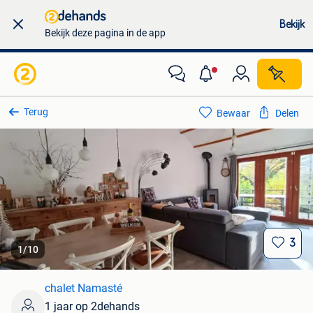
Bekijk
Bekijk deze pagina in de app
Terug
Bewaar
Delen
3
1
/
10
chalet Namasté
1 jaar op 2dehands