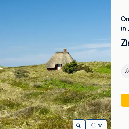
On
in
Zi
17