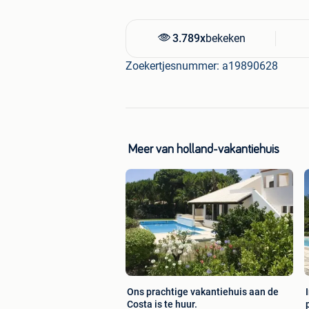
3.789x
bekeken
Zoekertjesnummer: a19890628
Meer van holland-vakantiehuis
Ons prachtige vakantiehuis aan de
Costa is te huur.