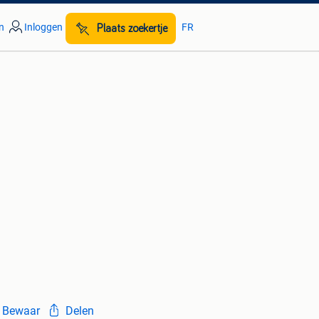
n
Inloggen
FR
Plaats zoekertje
Bewaar
Delen