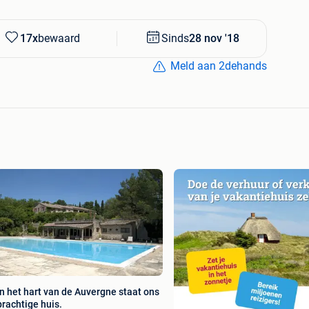
17x
bewaard
Sinds
28 nov '18
Meld aan 2dehands
In het hart van de Auvergne staat ons
prachtige huis.