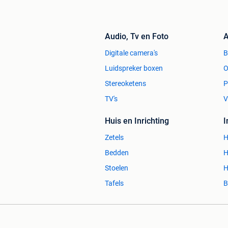
Audio, Tv en Foto
A
Digitale camera's
Luidspreker boxen
O
Stereoketens
P
TV's
V
Huis en Inrichting
Zetels
H
Bedden
H
Stoelen
H
Tafels
B