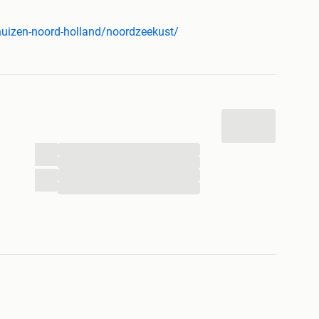
huizen-noord-holland/noordzeekust/
...
...
...
...