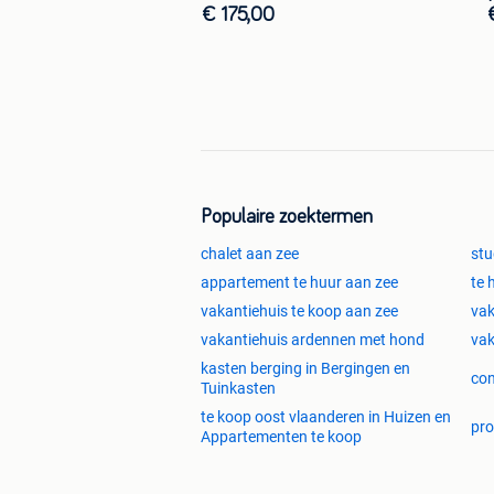
€ 175,00
Populaire zoektermen
chalet aan zee
stu
appartement te huur aan zee
te 
vakantiehuis te koop aan zee
vak
vakantiehuis ardennen met hond
vak
kasten berging in Bergingen en
con
Tuinkasten
te koop oost vlaanderen in Huizen en
pro
Appartementen te koop