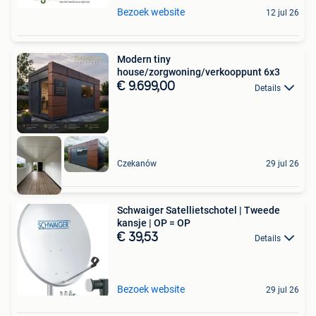
Bezoek website
12 jul 26
Modern tiny
house/zorgwoning/verkooppunt 6x3
€ 9.699,00
Details
Czekanów
29 jul 26
Schwaiger Satellietschotel | Tweede
kansje | OP = OP
€ 39,53
Details
Bezoek website
29 jul 26