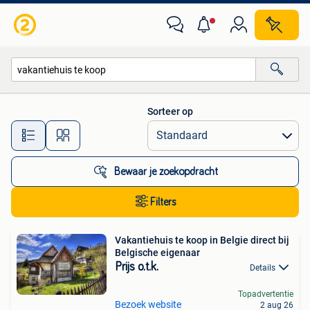
Alle categorieën…
Sorteer op
Alle afstanden…
Bewaar je zoekopdracht
Filters
Vakantiehuis te koop in Belgie direct bij
Belgische eigenaar
Prijs o.t.k.
Details
Topadvertentie
Bezoek website
2 aug 26