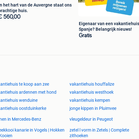
In het hart van de Auvergne staat ons
prachtige huis.
€ 560,00
Eigenaar van een vakantiehuis
Spanje? Belangrijk nieuws!
Gratis
antiehuis te koop aan zee
vakantiehuis houffalize
antiehuis ardennen met hond
vakantiehuis westhoek
antiehuis wenduine
vakantiehuis kempen
antiehuis oostduinkerke
jonge kippen in Pluimvee
en in Mercedes-Benz
vleugeldeur in Peugeot
ekkooi kanarie in Vogels | Hokken
zetel l vorm in Zetels | Complete
Kooien
zithoeken