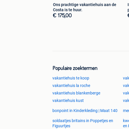
Ons prachtige vakantiehuis aan de
Costa is te huur.
€ 175,00
Populaire zoektermen
vakantiehuis te koop
vak
vakantiehuis la roche
vak
vakantiehuis blankenberge
vak
vakantiehuis kust
vak
bonpoint in Kinderkleding | Maat 140
men
soldaatjes britains in Poppetjes en
kwe
Figuurtjes
en 