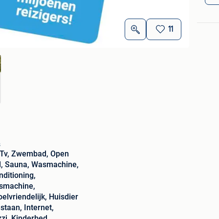
11
s
 Tv, Zwembad, Open
, Sauna, Wasmachine,
nditioning,
smachine,
oelvriendelijk, Huisdier
staan, Internet,
zi, Kinderbed,