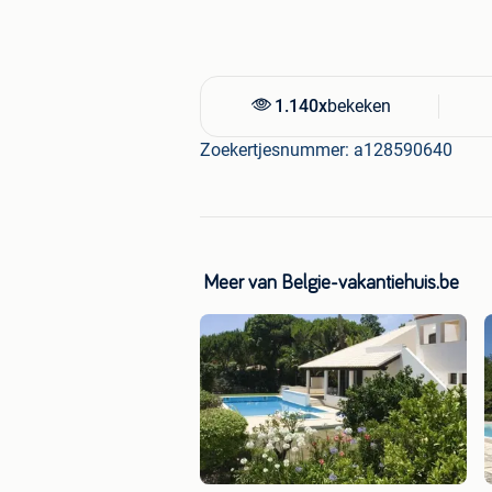
1.140x
bekeken
Zoekertjesnummer: a128590640
Meer van Belgie-vakantiehuis.be