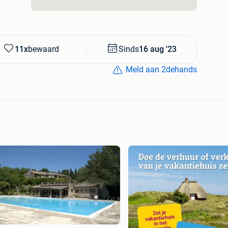
11x
bewaard
Sinds
16 aug '23
Meld aan 2dehands