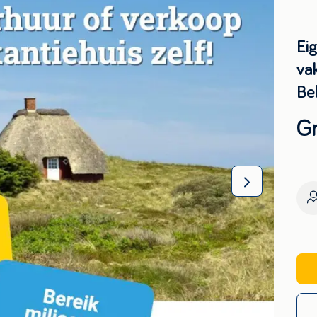
Ei
vak
Be
Gr