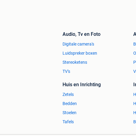
Audio, Tv en Foto
A
Digitale camera's
Luidspreker boxen
O
Stereoketens
P
TV's
V
Huis en Inrichting
Zetels
H
Bedden
H
Stoelen
H
Tafels
B