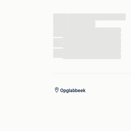
voor- en naseizoen.
Kijkt u eens op onze website: www.be
...
eens uit te gaan proberen.
...
...
...
...
...
...
...
Opglabbeek