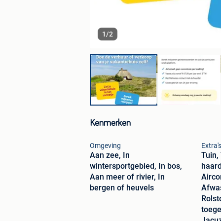
1
/
2
Kenmerken
Omgeving
Extra'
Aan zee, In
Tuin,
wintersportgebied, In bos,
haard
Aan meer of rivier, In
Airco
bergen of heuvels
Afwa
Rolst
toege
Jacuz