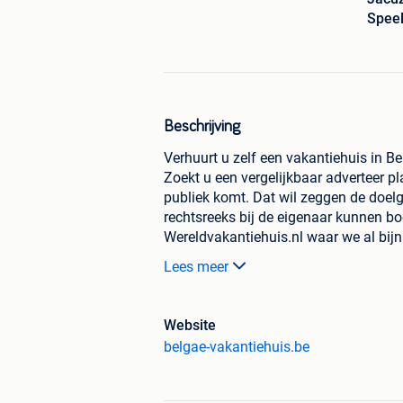
Speel
Beschrijving
Verhuurt u zelf een vakantiehuis in Be
Zoekt u een vergelijkbaar adverteer 
publiek komt. Dat wil zeggen de doelg
rechtsreeks bij de eigenaar kunnen b
Wereldvakantiehuis.nl waar we al bijn
huiseigenaren zijn u voor gegaan. We
Lees meer
uniek in deze vakantiehuis branche o
boekt bij u als eigenaar. Wij vragen 
Wilt u meer bezoekers naar uw eigen w
Website
voor 100'den extra bezoekers per maa
belgae-vakantiehuis.be
adverteren.
Ook in onze website uiterst geschikt 
we ook veel in het buitenland actief z