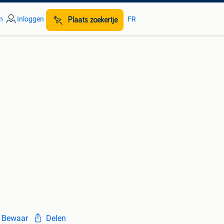
n
Inloggen
FR
Plaats zoekertje
Bewaar
Delen