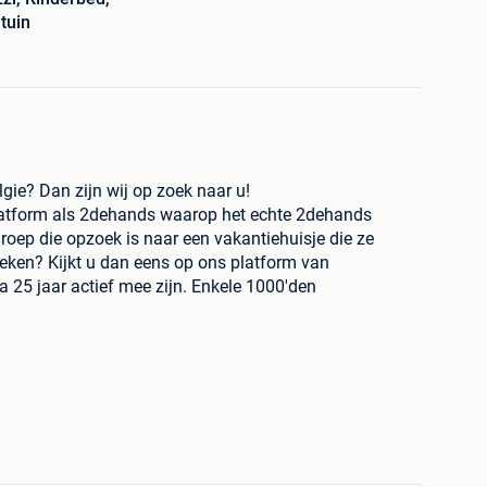
tuin
lgie? Dan zijn wij op zoek naar u!
platform als 2dehands waarop het echte 2dehands
roep die opzoek is naar een vakantiehuisje die ze
oeken? Kijkt u dan eens op ons platform van
a 25 jaar actief mee zijn. Enkele 1000'den
 vragen geen commissies over een boeking, en dat is
mdat de bezoeker rechtstreeks contact opneemt en evt.
normaal slechts € 67,50 per jaar abonnementkosten.
ebsite trekken dan is dat ook mogelijk. Wij zorgen
nd omdat u met uw websitelink in de advertentie kunt
om meer boekingen in het laagseizoen te krijgen. Omdat
ijn zorgt ook deze groep voor een hogere bezetting in