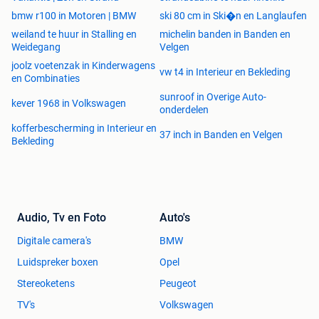
bmw r100 in Motoren | BMW
ski 80 cm in Ski�n en Langlaufen
weiland te huur in Stalling en
michelin banden in Banden en
Weidegang
Velgen
joolz voetenzak in Kinderwagens
vw t4 in Interieur en Bekleding
en Combinaties
sunroof in Overige Auto-
kever 1968 in Volkswagen
onderdelen
kofferbescherming in Interieur en
37 inch in Banden en Velgen
Bekleding
Audio, Tv en Foto
Auto's
Digitale camera's
BMW
Luidspreker boxen
Opel
Stereoketens
Peugeot
TV's
Volkswagen