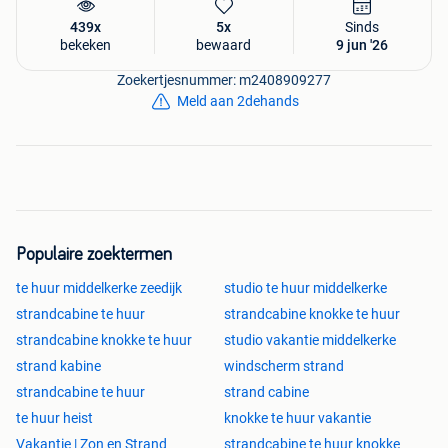
439x
5x
Sinds
bekeken
bewaard
9 jun '26
Zoekertjesnummer: m2408909277
Meld aan 2dehands
Populaire zoektermen
te huur middelkerke zeedijk
studio te huur middelkerke
strandcabine te huur
strandcabine knokke te huur
strandcabine knokke te huur
studio vakantie middelkerke
strand kabine
windscherm strand
strandcabine te huur
strand cabine
te huur heist
knokke te huur vakantie
Vakantie | Zon en Strand
strandcabine te huur knokke