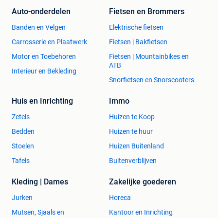
Auto-onderdelen
Fietsen en Brommers
Banden en Velgen
Elektrische fietsen
Carrosserie en Plaatwerk
Fietsen | Bakfietsen
Motor en Toebehoren
Fietsen | Mountainbikes en
ATB
Interieur en Bekleding
Snorfietsen en Snorscooters
Huis en Inrichting
Immo
Zetels
Huizen te Koop
Bedden
Huizen te huur
Stoelen
Huizen Buitenland
Tafels
Buitenverblijven
Kleding | Dames
Zakelijke goederen
Jurken
Horeca
Mutsen, Sjaals en
Kantoor en Inrichting