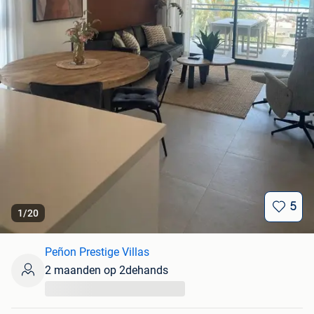
5
1
/
20
Peñon Prestige Villas
2 maanden op 2dehands
...