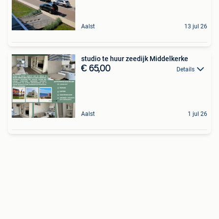
Aalst
13 jul 26
studio te huur zeedijk Middelkerke
€ 65,00
Details
Aalst
1 jul 26