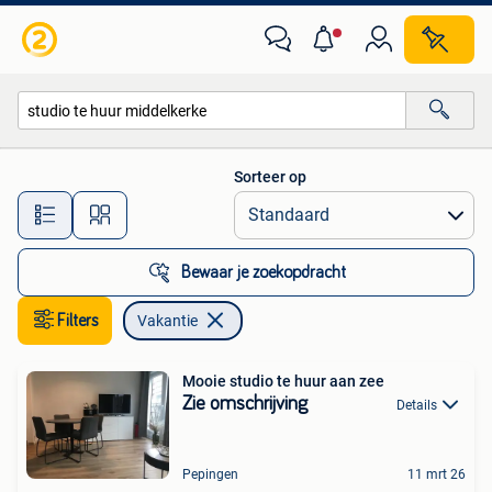
Vakantie
Sorteer op
Alle afstanden…
Bewaar je zoekopdracht
Filters
Vakantie
Mooie studio te huur aan zee
Zie omschrijving
Details
Pepingen
11 mrt 26