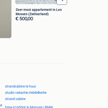
Zeer mooi appartement in Les
Mosses (Zwitserland)
€ 500,00
strandcabine te huur
studio vakantie middelkerke
strand cabine
ge
bmw k1600gt in Motoren | BMW