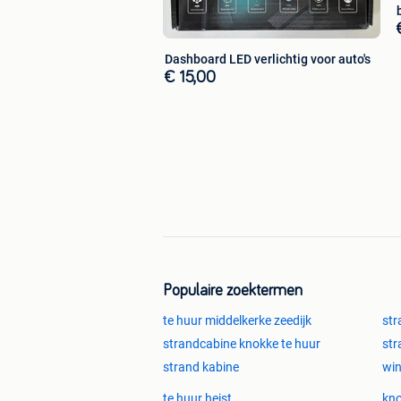
Dashboard LED verlichtig voor auto's
€ 15,00
Populaire zoektermen
te huur middelkerke zeedijk
str
strandcabine knokke te huur
str
strand kabine
wi
te huur heist
kno