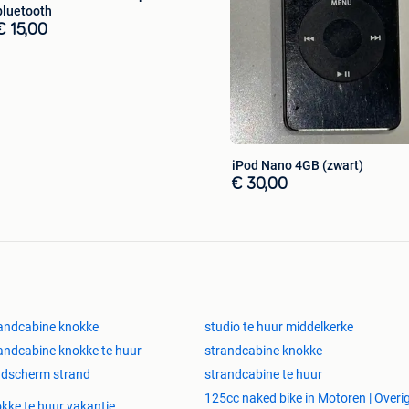
bluetooth
€ 15,00
iPod Nano 4GB (zwart)
€ 30,00
andcabine knokke
studio te huur middelkerke
andcabine knokke te huur
strandcabine knokke
ndscherm strand
strandcabine te huur
125cc naked bike in Motoren | Overi
kke te huur vakantie