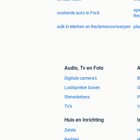
spi
oostende auto in Ford
Re
aslk in Merken en Reclamevoorwerpen
pla
Audio, Tv en Foto
A
Digitale camera's
Luidspreker boxen
O
Stereoketens
P
TV's
V
Huis en Inrichting
Zetels
H
Bedden
H