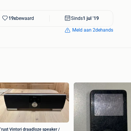
19x
bewaard
Sinds
1 jul '19
Meld aan 2dehands
Trust Vintori draadloze speaker /