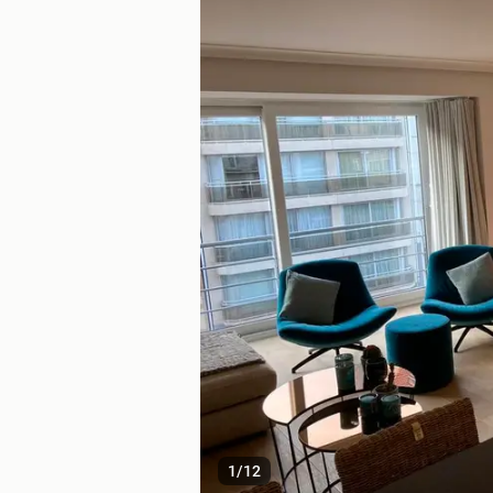
1
/
12