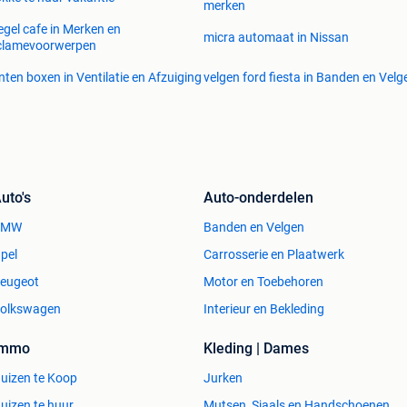
merken
egel cafe in Merken en
micra automaat in Nissan
clamevoorwerpen
nten boxen in Ventilatie en Afzuiging
velgen ford fiesta in Banden en Velg
uto's
Auto-onderdelen
BMW
Banden en Velgen
pel
Carrosserie en Plaatwerk
eugeot
Motor en Toebehoren
olkswagen
Interieur en Bekleding
Immo
Kleding | Dames
uizen te Koop
Jurken
uizen te huur
Mutsen, Sjaals en Handschoenen