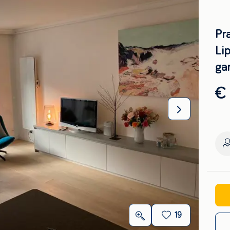
Pr
Li
ga
€
19