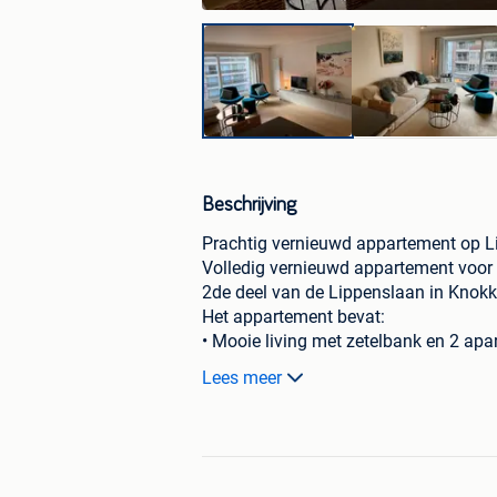
Beschrijving
Prachtig vernieuwd appartement op Li
Volledig vernieuwd appartement voor 
2de deel van de Lippenslaan in Knokke 
Het appartement bevat:
• Mooie living met zetelbank en 2 apar
abonnement en internet, Bose Sound
Lees meer
• Een volledig geïnstalleerde en ope
koffie-apparaat, koelkast met groot vr
• 1 volwaardige slaapkamer uitgerust
douche, lavabo en toilet
• 1 volwaardige slaapkamer uitgerust