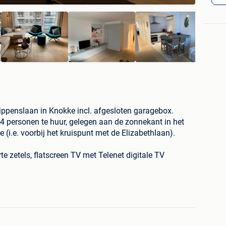
ppenslaan in Knokke incl. afgesloten garagebox.
4 personen te huur, gelegen aan de zonnekant in het
(i.e. voorbij het kruispunt met de Elizabethlaan).
te zetels, flatscreen TV met Telenet digitale TV
Touch 10
n keuken met oven/microgolf oven, vaatwas, Nespresso
iesvak, uitgerust met airco
 met airco met dubbel bed, aansluitende badkamer met
 met airco met dubbel bed, aansluitende douchekamer