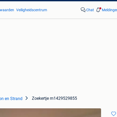
waarden
Veiligheidscentrum
Chat
Meldinge
Zoekertje m1429529855
on en Strand