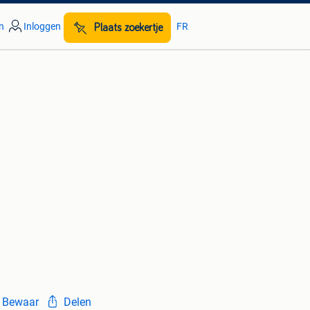
n
Inloggen
FR
Plaats zoekertje
Bewaar
Delen