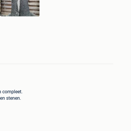
n compleet.
 en stenen.
 gewicht)