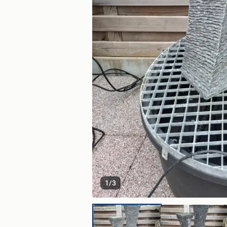
1
/
3