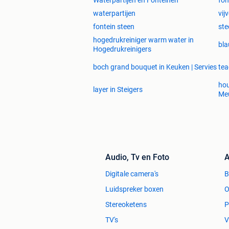
Waterpartijen en Fonteinen
fon
waterpartijen
vij
fontein steen
ste
hogedrukreiniger warm water in
bla
Hogedrukreinigers
boch grand bouquet in Keuken | Servies
tea
hou
layer in Steigers
Meu
Audio, Tv en Foto
A
Digitale camera's
Luidspreker boxen
O
Stereoketens
P
TV's
V