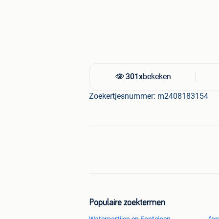
301x
bekeken
Zoekertjesnummer: m2408183154
Populaire zoektermen