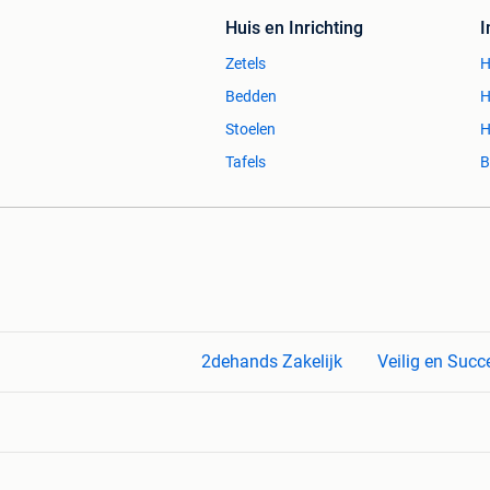
Huis en Inrichting
Zetels
H
Bedden
H
Stoelen
H
Tafels
B
2dehands Zakelijk
Veilig en Succ