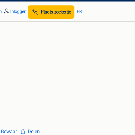
n
Inloggen
FR
Plaats zoekertje
Bewaar
Delen