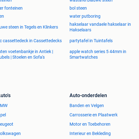
teinen
wastafel blauwe steen
ver fonteinen
bol steen
en
water putboring
hakselaar vandaele hakselaar in
uwe steen in Tegels en Klinkers
Hakselaars
c cassettedeck in Cassettedecks
partytafel in Tuintafels
ten voetenbankje in Antiek |
apple watch series 5 44mm in
bels | Stoelen en Sofa's
Smartwatches
uto's
Auto-onderdelen
BMW
Banden en Velgen
pel
Carrosserie en Plaatwerk
eugeot
Motor en Toebehoren
olkswagen
Interieur en Bekleding