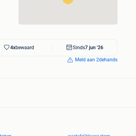
4x
bewaard
Sinds
7 jun '26
Meld aan 2dehands