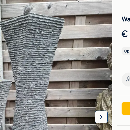
Wa
€
Op