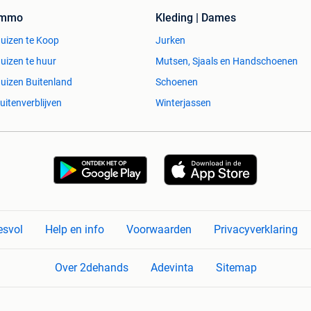
Immo
Kleding | Dames
uizen te Koop
Jurken
uizen te huur
Mutsen, Sjaals en Handschoenen
uizen Buitenland
Schoenen
uitenverblijven
Winterjassen
esvol
Help en info
Voorwaarden
Privacyverklaring
Over 2dehands
Adevinta
Sitemap