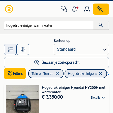
Hogedrukreinigers
Sorteer op
Alle afstanden…
Bewaar je zoekopdracht
Filters
Tuin en Terras
Hogedrukreinigers
Ver
Hogedrukreiniger Hyundai HY200H met
warm water
€ 3.350,00
Details