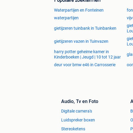
Populaire zoektermen
Waterpartijen en Fonteinen
fon
waterpartijen
vij
gie
gietijzeren tuinbank in Tuinbanken
Lo
gie
gietijzeren vazen in Tuinvazen
Lo
harry potter geheime kamer in
gla
Kinderboeken | Jeugd | 10 tot 12 jaar
deur voor bmw e46 in Carrosserie
oom
Audio, Tv en Foto
A
Digitale camera's
Luidspreker boxen
O
Stereoketens
P