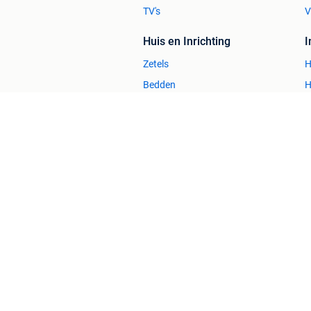
TV's
V
Huis en Inrichting
Zetels
H
Bedden
H
Stoelen
H
Tafels
B
2dehands Zakelijk
Veilig en Succ