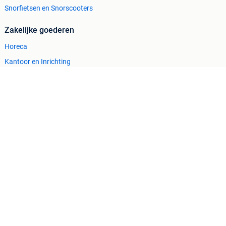
Snorfietsen en Snorscooters
Zakelijke goederen
Horeca
Kantoor en Inrichting
Machines en Bouw
Tractoren
Cookiebeleid
Privacyvoorkeuren