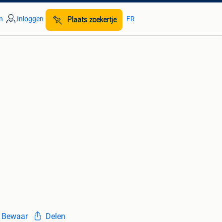
n
Inloggen
FR
Plaats zoekertje
Bewaar
Delen