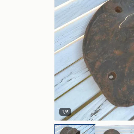
1
/
5