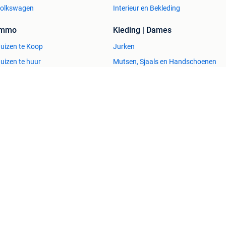
olkswagen
Interieur en Bekleding
Immo
Kleding | Dames
uizen te Koop
Jurken
uizen te huur
Mutsen, Sjaals en Handschoenen
uizen Buitenland
Schoenen
uitenverblijven
Winterjassen
esvol
Help en info
Voorwaarden
Privacyverklaring
Over 2dehands
Adevinta
Sitemap