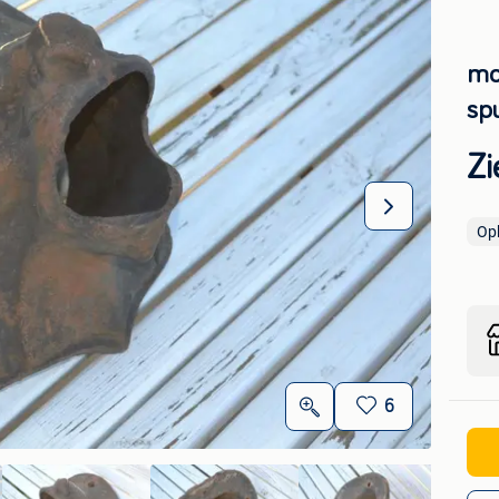
moo
sp
Zi
Op
6