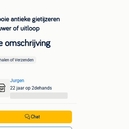
ie antieke gietijzeren
uwer of uitloop
e omschrijving
halen of Verzenden
Jurgen
22 jaar op 2dehands
...
Chat