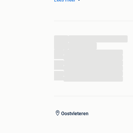
hardstenen gootstenen en troggen en 
(smeedijzer, gietijzeren, arduin, blau
...
...
...
...
...
...
...
...
Oostvleteren