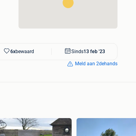
6x
bewaard
Sinds
13 feb '23
Meld aan 2dehands