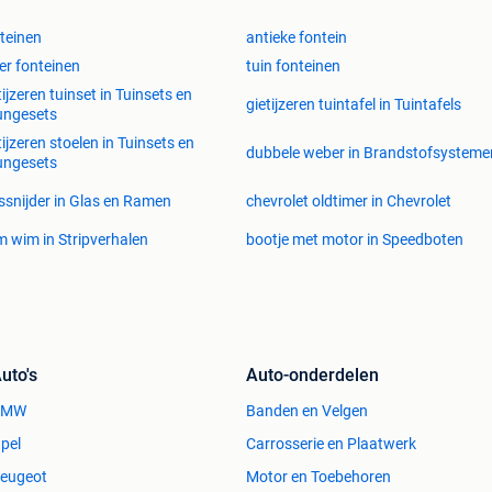
teinen
antieke fontein
ver fonteinen
tuin fonteinen
tijzeren tuinset in Tuinsets en
gietijzeren tuintafel in Tuintafels
ungesets
tijzeren stoelen in Tuinsets en
dubbele weber in Brandstofsysteme
ungesets
ssnijder in Glas en Ramen
chevrolet oldtimer in Chevrolet
 wim in Stripverhalen
bootje met motor in Speedboten
uto's
Auto-onderdelen
BMW
Banden en Velgen
pel
Carrosserie en Plaatwerk
eugeot
Motor en Toebehoren