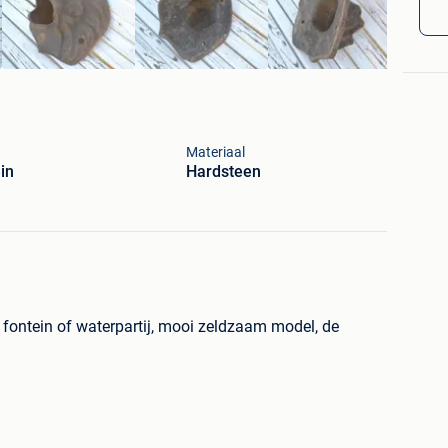
Materiaal
in
Hardsteen
 fontein of waterpartij, mooi zeldzaam model, de
 groot assortiment aan oude arduinen, blauwstenen,