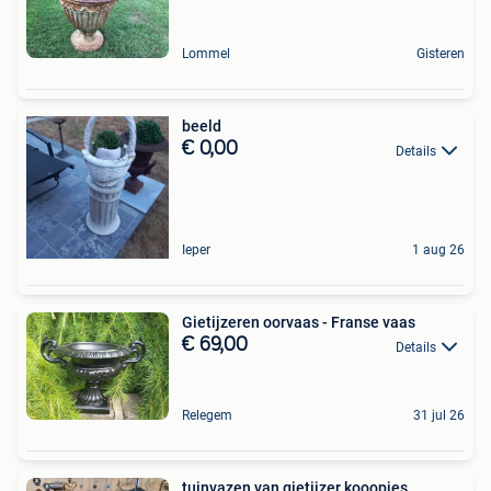
Lommel
Gisteren
beeld
€ 0,00
Details
Ieper
1 aug 26
Gietijzeren oorvaas - Franse vaas
€ 69,00
Details
Relegem
31 jul 26
tuinvazen van gietijzer kooopjes