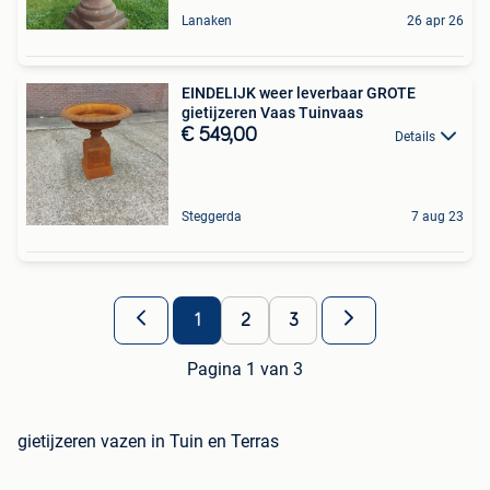
Lanaken
26 apr 26
EINDELIJK weer leverbaar GROTE
gietijzeren Vaas Tuinvaas
€ 549,00
Details
Steggerda
7 aug 23
1
2
3
Pagina 1 van 3
gietijzeren vazen in Tuin en Terras