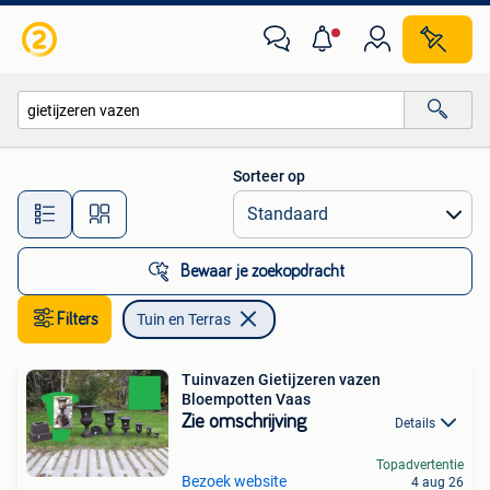
Tuin en Terras
Sorteer op
Alle afstanden…
Bewaar je zoekopdracht
Filters
Tuin en Terras
Tuinvazen Gietijzeren vazen
Bloempotten Vaas
Zie omschrijving
Details
Topadvertentie
Bezoek website
4 aug 26