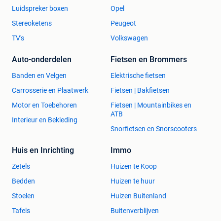
Luidspreker boxen
Opel
Stereoketens
Peugeot
TV's
Volkswagen
Auto-onderdelen
Fietsen en Brommers
Banden en Velgen
Elektrische fietsen
Carrosserie en Plaatwerk
Fietsen | Bakfietsen
Motor en Toebehoren
Fietsen | Mountainbikes en
ATB
Interieur en Bekleding
Snorfietsen en Snorscooters
Huis en Inrichting
Immo
Zetels
Huizen te Koop
Bedden
Huizen te huur
Stoelen
Huizen Buitenland
Tafels
Buitenverblijven