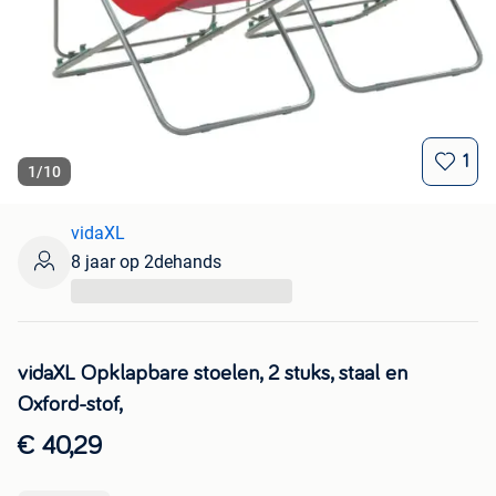
1
1
/
10
vidaXL
8 jaar op 2dehands
...
vidaXL Opklapbare stoelen, 2 stuks, staal en
Oxford-stof,
€ 40,29