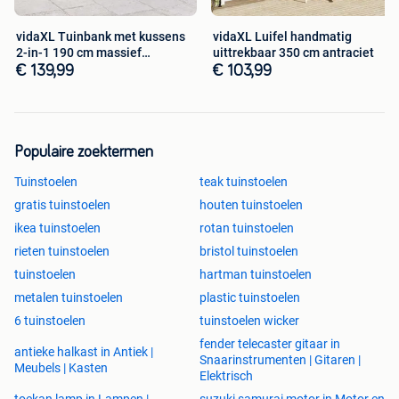
vidaXL Tuinbank met kussens
vidaXL Luifel handmatig
2-in-1 190 cm massief
uittrekbaar 350 cm antraciet
acaciahout
€ 139,99
€ 103,99
Populaire zoektermen
Tuinstoelen
teak tuinstoelen
gratis tuinstoelen
houten tuinstoelen
ikea tuinstoelen
rotan tuinstoelen
rieten tuinstoelen
bristol tuinstoelen
tuinstoelen
hartman tuinstoelen
metalen tuinstoelen
plastic tuinstoelen
6 tuinstoelen
tuinstoelen wicker
fender telecaster gitaar in
antieke halkast in Antiek |
Snaarinstrumenten | Gitaren |
Meubels | Kasten
Elektrisch