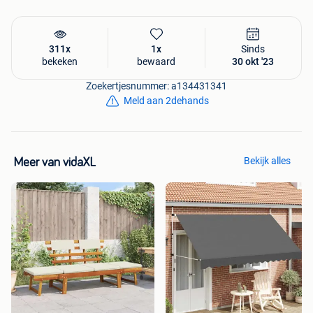
311x
1x
Sinds
bekeken
bewaard
30 okt '23
Zoekertjesnummer: a134431341
Meld aan 2dehands
Bekijk alles
Meer van vidaXL