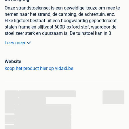
Onze strandstoelenset is een geweldige keuze om mee te
nemen naar het strand, de camping, de achtertuin, enz.
Elke ligstoel bestaat uit een hoogwaardig gepoedercoat
stalen frame en slijtvast 600D oxford stof, waardoor de
stoel zeer sterk en duurzaam is. De tuinstoel kan in 3
standen worden neergezet en is inklapbaar voor
Lees meer
eenvoudige, ruimtebesparende opslag. De levering bevat 2
inklapbare strandstoelen. Opmerking: om de levensduur
van je tuinmeubelen te verlengen, raden wij je aan om de
Website
meubelen met een waterbestendige hoes af te dekken
koop het product hier op vidaxl.be
Kleur: rood
Materiaal: gepoedercoat staal en 600D oxford stof
met PVC-coating
...
Afmetingen: 75 x 57 x 99 cm (B x D x H)
...
Verstelbare hoogte: 83 / 91 / 99 cm
...
Verstelbaar in 3 posities
...
Inklapbaar voor gemakkelijke opslag
...
Levering bevat 2 strandstoelen
...
...