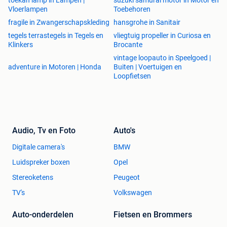
toekan lamp in Lampen |
suzuki samurai motor in Motor en
Vloerlampen
Toebehoren
fragile in Zwangerschapskleding
hansgrohe in Sanitair
tegels terrastegels in Tegels en
vliegtuig propeller in Curiosa en
Klinkers
Brocante
vintage loopauto in Speelgoed |
adventure in Motoren | Honda
Buiten | Voertuigen en
Loopfietsen
Audio, Tv en Foto
Auto's
Digitale camera's
BMW
Luidspreker boxen
Opel
Stereoketens
Peugeot
TV's
Volkswagen
Auto-onderdelen
Fietsen en Brommers