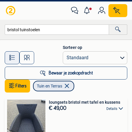
Tuin en Terras
Sorteer op
Alle afstanden…
Bewaar je zoekopdracht
Filters
Tuin en Terras
loungsets bristol met tafel en kussens
€ 49,00
Details